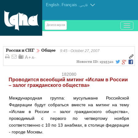
English
.
Français
.
فارسی
باز
Десктоп-версия
و
بسته
کردن
Россия и СНГ
Общее
منو
9:45 - October 27, 2007
Новости ID:
1595321
182080
Проводится всеобщий митинг «Ислам в России
– залог гражданского общества»
Международная группа: мусульмане Российской
Федерации будут собраться вместе на митинг на тему
«Ислам в России – залог гражданского общества»,
проводимый с первого по четвертому ноября
соответственно с 10 по 13 анабмах, в столице федерации
- городе Москвы.