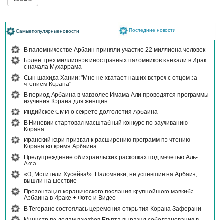
Последние новости
Самыепопулярныеновости
В паломничестве Арбаин приняли участие 22 миллиона человек
Более трех миллионов иностранных паломников въехали в Ирак
с начала Мухаррама
Сын шахида Хании: "Мне не хватает наших встреч с отцом за
чтением Корана"
В период Арбаина в мавзолее Имама Али проводятся программы
изучения Корана для женщин
Индийское СМИ о секрете долголетия Арбаина
В Ниневии стартовал масштабный конкурс по заучиванию
Корана
Иранский кари призвал к расширению программ по чтению
Корана во время Арбаина
Предупреждение об израильских раскопках под мечетью Аль-
Акса
«О, Мстители Хусейна!»: Паломники, не успевшие на Арбаин,
вышли на шествие
Презентация коранического послания крупнейшего мавкиба
Арбаина в Ираке + Фото и Видео
В Тегеране состоялась церемония открытия Корана Заферани
Министр по делам вакуфов Египта выразил соболезнования в