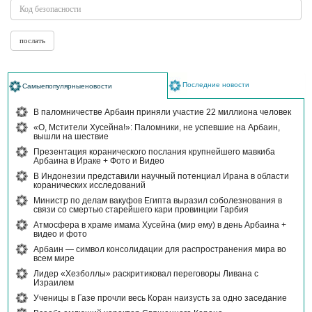
Последние новости
Самыепопулярныеновости
В паломничестве Арбаин приняли участие 22 миллиона человек
«О, Мстители Хусейна!»: Паломники, не успевшие на Арбаин,
вышли на шествие
Презентация коранического послания крупнейшего мавкиба
Арбаина в Ираке + Фото и Видео
В Индонезии представили научный потенциал Ирана в области
коранических исследований
Министр по делам вакуфов Египта выразил соболезнования в
связи со смертью старейшего кари провинции Гарбия
Атмосфера в храме имама Хусейна (мир ему) в день Арбаина +
видео и фото
Арбаин — символ консолидации для распространения мира во
всем мире
Лидер «Хезболлы» раскритиковал переговоры Ливана с
Израилем
Ученицы в Газе прочли весь Коран наизусть за одно заседание