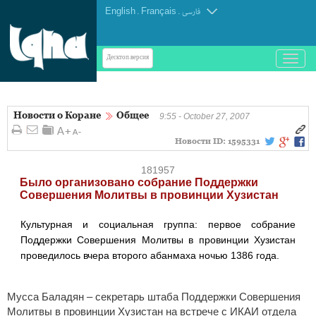
English
.
Français
.
فارسی
باز
Десктоп-версия
و
بسته
کردن
Новости о Коране
Общее
منو
9:55 - October 27, 2007
Новости ID:
1595331
181957
Было организовано собрание Поддержки
Совершения Молитвы в провинции Хузистан
Культурная и социальная группа: первое собрание
Поддержки Совершения Молитвы в провинции Хузистан
проведилось вчера второго абанмаха ночью 1386 года.
Мусса Баладян – секретарь штаба Поддержки Совершения
Молитвы в провинции Хузистан на встрече с ИКАИ отдела