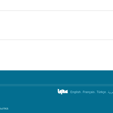
.
.
.
عربیة
English
Français
Türkçe
сылка