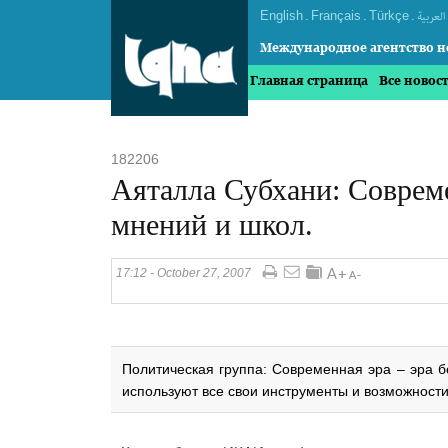
English
.
Français
.
Türkçe
.
العربیة
Международное агентство н
Главная страница
Все новос
182206
Аяталла Субхани: Совреме
мнений и школ.
17:12 - October 27, 2007
Политическая группа: Современная эра – эра б
используют все свои инструменты и возможности