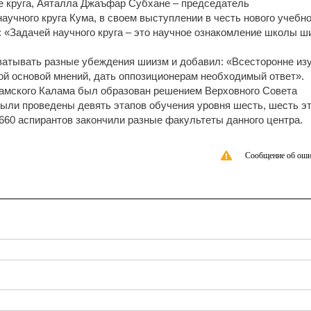
 круга, Аяталла Джаъфар Субхане – председатель
аучного круга Кума, в своем выступлении в честь нового учебно
: «Задачей научного круга – это научное ознакомление школы ш
ватывать разные убеждения шиизм и добавил: «Всесторонне из
ой основой мнений, дать оппозиционерам необходимый ответ».
ламского Калама был образован решением Верховного Совета
им были проведены девять этапов обучения уровня шесть, шесть э
 660 аспирантов закончили разные факультеты данного центра.
Сообщение об оши