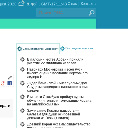
|
8.99°
, Friday 07 August 2026
GMT-17:11:48
О нас
Контакты
Последние новости
Самыепопулярныеновости
В паломничестве Арбаин приняли
участие 22 миллиона человек
Патриарх Московский и всея Руси
высоко оценил послание Верховного
лидера Ирана
Лидер йеменской «Ансаруллы»: Дом
Саудиты защищают сионистов всеми
силами
В мечети Стамбула пройдут курсы
обучения чтению и толкованию Корана
на английском язык
враги
Заучивание Корана наизусть —
бальзам для души осиротевшей
девочки из Газы (+ видео)
Древний Коран Ассама: свидетельство