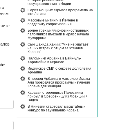
истории религиозного
сосуществования в Индии
го
Серия мощных взрывов прогремела на
иизм
юге Ливана
Массовые митинги в Йемене в
поддержку сопротивления
учите
Более трех миллионов иностранных
паломников въехали в Ирак с начала
Мухаррама
тапов
Сын шахида Хании: "Мне не хватает
наших встреч с отцом за чтением
Корана"
Паломники Арбаина в Байн-уль-
Харамейне в Кербеле
бке
Индийское СМИ о секрете долголетия
Арбаина
В период Арбаина в мавзолее Имама
Али проводятся программы изучения
Корана для женщин
Караван сторонников Палестины
прибыл в Сребреницу из Франции +
Видео
В Ниневии стартовал масштабный
конкурс по заучиванию Корана