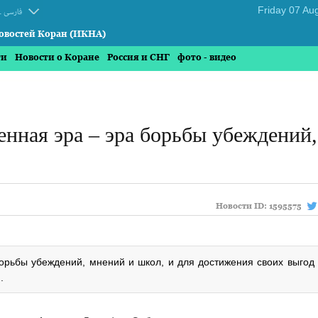
.
فارسی
овостей Коран (ИКНА)
ти
Новости о Коране
Россия и СНГ
фото - видео
нная эра – эра борьбы убеждений,
Новости ID:
1595575
орьбы убеждений, мнений и школ, и для достижения своих выгод 
.