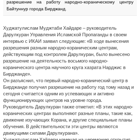
разрешение на работу народно-кораническому центру
Байтуннур города Бирджанд.
Худжатулислам Муджтаби Хайдаре – руководитель
Дарулкуран Управления Исламской Пропаганды в своем
интервью с ИКАИ заявил следующие: «В ходе вынесения
разрешения разным народно-кораническим центрам,
действующим под контролем Дарулкуран, было вынесено
разрешение на деятельность восьмого народно-
коранического центра научного круга хазрата Нарджис в
Бирджанде».
Он разъяснил, что первый народно-коранический центр в
Бирджанде получил разрешение на работу год тому назад и
сегодня считается одним из успевающих и активно
функционирующих центров на уровне города.
Руководитель Дарулкуран также отметил: «В этих народно-
коранических центрах выполняют разные планы, такие как,
движение изучающих Корана, и другие специальные планы
обучения. В действительности эти центры являются
движущими силами Дарулкурана».
Худжатулислам Хайдери намечая на церемонию открытия