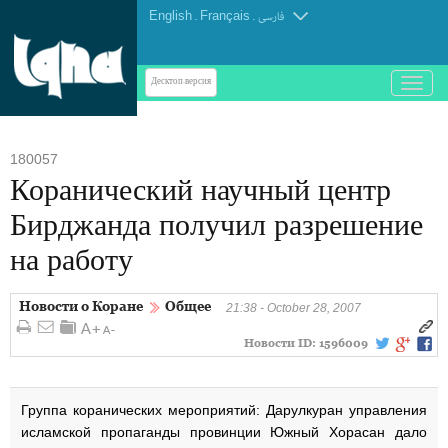
English
.
Français
.
فارسی
باز
Десктоп-версия
و
بسته
کردن
180057
منو
Коранический научный центр
Бирджанда получил разрешение
на работу
Новости о Коране
Общее
21:38 - October 28, 2007
Новости ID:
1596009
Группа коранических мероприятий: Дарулкуран управления
исламской пропаганды провинции Южный Хорасан дало