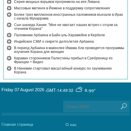
Серия мощных взрывов прогремела на юге Ливана
Массовые митинги в Йемене в поддержку сопротивления
Более трех миллионов иностранных паломников въехали в Ирак
с начала Мухаррама
Сын шахида Хании: "Мне не хватает наших встреч с отцом за
чтением Корана"
Паломники Арбаина в Байн-уль-Харамейне в Кербеле
Индийское СМИ о секрете долголетия Арбаина
В период Арбаина в мавзолее Имама Али проводятся программы
изучения Корана для женщин
Караван сторонников Палестины прибыл в Сребреницу из
Франции + Видео
В Ниневии стартовал масштабный конкурс по заучиванию
Корана
Friday 07 August 2026
,
GMT-14:49:32
8.99°
Главная страница
О нас