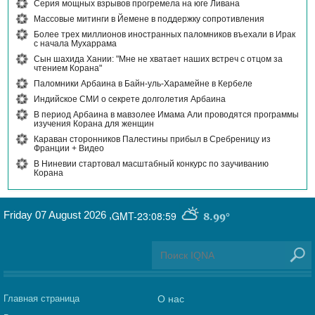
Серия мощных взрывов прогремела на юге Ливана
Массовые митинги в Йемене в поддержку сопротивления
Более трех миллионов иностранных паломников въехали в Ирак
с начала Мухаррама
Сын шахида Хании: "Мне не хватает наших встреч с отцом за
чтением Корана"
Паломники Арбаина в Байн-уль-Харамейне в Кербеле
Индийское СМИ о секрете долголетия Арбаина
В период Арбаина в мавзолее Имама Али проводятся программы
изучения Корана для женщин
Караван сторонников Палестины прибыл в Сребреницу из
Франции + Видео
В Ниневии стартовал масштабный конкурс по заучиванию
Корана
Friday 07 August 2026
,
GMT-23:08:59
8.99°
Главная страница
О нас