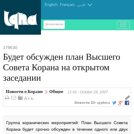
English
.
Français
.
فارسی
باز
Десктоп-версия
و
بسته
کردن
179630
منو
Будет обсужден план Высшего
Совета Корана на открытом
заседании
Новости о Коране
Общее
21:41 - October 28, 2007
Новости ID:
1596011
Группа коранических мероприятий: План Высшего Совета
Корана будет срочно обсужден в течении одного или двух