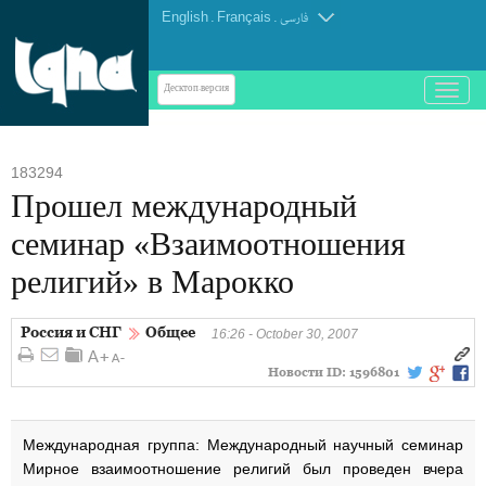
English
.
Français
.
فارسی
باز
Десктоп-версия
و
بسته
کردن
183294
منو
Прошел международный
семинар «Взаимоотношения
религий» в Марокко
Россия и СНГ
Общее
16:26 - October 30, 2007
Новости ID:
1596801
Международная группа: Международный научный семинар
Мирное взаимоотношение религий был проведен вчера