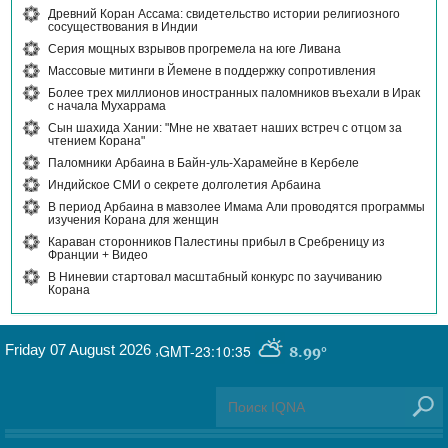
Древний Коран Ассама: свидетельство истории религиозного
сосуществования в Индии
Серия мощных взрывов прогремела на юге Ливана
Массовые митинги в Йемене в поддержку сопротивления
Более трех миллионов иностранных паломников въехали в Ирак
с начала Мухаррама
Сын шахида Хании: "Мне не хватает наших встреч с отцом за
чтением Корана"
Паломники Арбаина в Байн-уль-Харамейне в Кербеле
Индийское СМИ о секрете долголетия Арбаина
В период Арбаина в мавзолее Имама Али проводятся программы
изучения Корана для женщин
Караван сторонников Палестины прибыл в Сребреницу из
Франции + Видео
В Ниневии стартовал масштабный конкурс по заучиванию
Корана
Friday 07 August 2026
,
GMT-23:10:35
8.99°