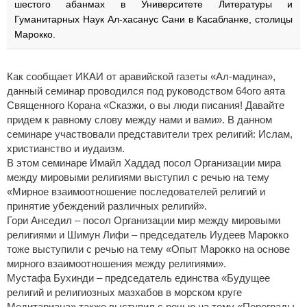
шестого абанмах в Университете Литературы и
Гуманитарных Наук Ал-хасанус Сани в Касабланке, столицы
Марокко.
Как сообщает ИКАИ от аравийской газеты «Ал-мадина»,
данный семинар проводился под руководством 64ого аята
Священного Корана «Сказжи, о вы люди писания! Давайте
придем к равному слову между нами и вами». В данном
семинаре участвовали представители трех религий: Ислам,
христианство и иудаизм.
В этом семинаре Имайл Хаддад посол Организации мира
между мировыми религиями выступил с речью на тему
«Мирное взаимоотношение последователей религий и
принятие убеждений различных религий».
Гори Анседил – посол Организации мир между мировыми
религиями и Шимун Лифи – председатель Иудеев Марокко
тоже выступили с речью на тему «Опыт Марокко на основе
мирного взаимоотношения между религиями».
Мустафа Бухинди – председатель единства «Будущее
религий и религиозных мазхабов в морском круге