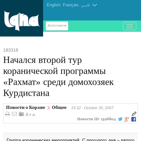
English
.
Français
.
فارسی
باز
Десктоп-версия
و
بسته
کردن
183318
منو
Начался второй тур
коранической программы
«Рахмат» среди домохозяек
Курдистана
Новости о Коране
Общее
16:32 - October 30, 2007
Новости ID:
1596804
Группа коранических мероприятий: С прошлого дня – пятого