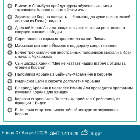
В мечети Стамбула пройдут курсы обучения чтению и
толкованию Корана на английском язык
Заучивание Корана наизусть — бальзам для души осиротевшей
девочки из Газы (+ видео)
Древний Коран Ассама: свидетельство истории религиозного
сосуществования в Индии
Серия мощных взрывов прогремела на юге Ливана
Массовые митинги в Йемене в поддержку сопротивления
Более трех миллионов иностранных паломников въехали в Ирак
с начала Мухаррама
Сын шахида Хании: "Мне не хватает наших встреч с отцом за
чтением Корана"
Паломники Арбаина в Байн-уль-Харамейне в Кербеле
Индийское СМИ о секрете долголетия Арбаина
В период Арбаина в мавзолее Имама Али проводятся программы
изучения Корана для женщин
Караван сторонников Палестины прибыл в Сребреницу из
Франции + Видео
В Ниневии стартовал масштабный конкурс по заучиванию
Корана
Friday 07 August 2026
,
GMT-12:14:28
8.99°