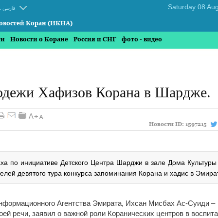
.
فارسی
овостей Коран (ИКНА)
ти
Новости о Коране
Россия и СНГ
фото - видео
одежи Хафизов Корана в Шардже.
Новости ID:
1597215
ха по инициативе Детского Центра Шарджи в зале Дома Культуры 
лей девятого тура конкурса запоминания Корана и хадис в Эмира
нформационного Агентства Эмирата, Ихсан Мисбах Ас-Суиди –
оей речи, заявил о важной роли Коранических центров в воспит