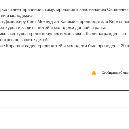
урса станет причиной стимулирования к запоминанию Священно
тей и молодежи».
ил Джавахиру бент Мехвуд ал-Касими – председателя Верховно
конкурса и защиты детей и молодежи данной страны.
ников конкурса среди девушек и мальчиков были награждены со
ентров по защите детей.
ие Корана и хадис среди детей и молодежи был проведен с 20 п
Сообщение об оши