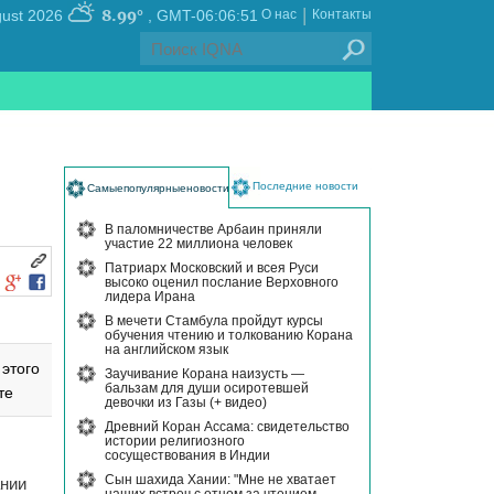
|
8.99°
, Saturday 08 August 2026
GMT-06:06:51
О нас
Контакты
Последние новости
Самыепопулярныеновости
В паломничестве Арбаин приняли
участие 22 миллиона человек
Патриарх Московский и всея Руси
высоко оценил послание Верховного
лидера Ирана
В мечети Стамбула пройдут курсы
обучения чтению и толкованию Корана
на английском язык
этого
Заучивание Корана наизусть —
бальзам для души осиротевшей
те
девочки из Газы (+ видео)
Древний Коран Ассама: свидетельство
истории религиозного
сосуществования в Индии
Сын шахида Хании: "Мне не хватает
ании