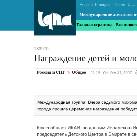
English
.
Français
.
Türkçe
.
العربیة
Международное агентство н
Главная страница
Все новос
183970
Награждение детей и мол
Россия и СНГ
Общее
21:19 - October 31, 2007
Международная группа: Вчера седьмого михрма
города прошла церемония награждения победите
Как сообщает ИКАИ, по данным Исламского И
председатель Детского Центра в Эмирате в св