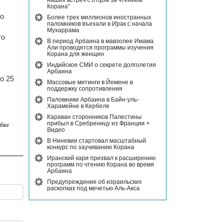
наших встреч с отцом за чтением
Корана"
го
Более трех миллионов иностранных
паломников въехали в Ирак с начала
Мухаррама
го
В период Арбаина в мавзолее Имама
Али проводятся программы изучения
Корана для женщин
Индийское СМИ о секрете долголетия
Арбаина
о 25
Массовые митинги в Йемене в
поддержку сопротивления
Паломники Арбаина в Байн-уль-
Харамейне в Кербеле
Караван сторонников Палестины
прибыл в Сребреницу из Франции +
бке
Видео
В Ниневии стартовал масштабный
конкурс по заучиванию Корана
Иранский кари призвал к расширению
программ по чтению Корана во время
Арбаина
Предупреждение об израильских
раскопках под мечетью Аль-Акса