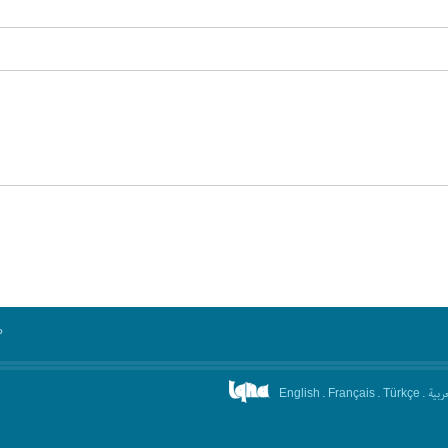
°
.
.
.
عربیة
English
Français
Türkçe