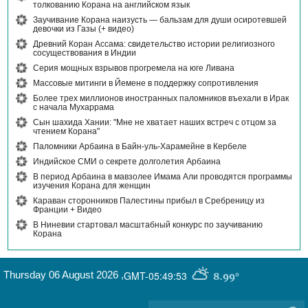
толкованию Корана на английском язык
Заучивание Корана наизусть — бальзам для души осиротевшей
девочки из Газы (+ видео)
Древний Коран Ассама: свидетельство истории религиозного
сосуществования в Индии
Серия мощных взрывов прогремела на юге Ливана
Массовые митинги в Йемене в поддержку сопротивления
Более трех миллионов иностранных паломников въехали в Ирак
с начала Мухаррама
Сын шахида Хании: "Мне не хватает наших встреч с отцом за
чтением Корана"
Паломники Арбаина в Байн-уль-Харамейне в Кербеле
Индийское СМИ о секрете долголетия Арбаина
В период Арбаина в мавзолее Имама Али проводятся программы
изучения Корана для женщин
Караван сторонников Палестины прибыл в Сребреницу из
Франции + Видео
В Ниневии стартовал масштабный конкурс по заучиванию
Корана
Thursday 06 August 2026
,
GMT-05:49:53
8.99°