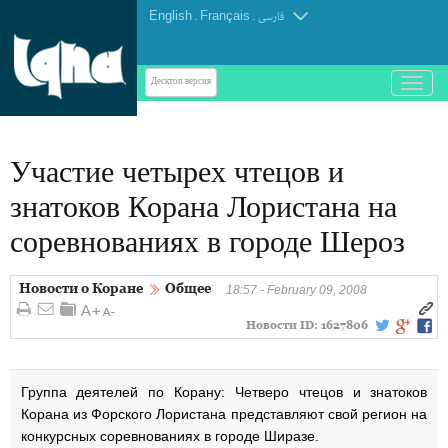
English
.
Français
.
فارسی
باز
Десктоп-версия
و
بسته
کردن
Участие четырех чтецов и
منو
знатоков Корана Лористана на
соревнованиях в городе Шероз
Новости о Коране
Общее
18:57 - February 09, 2008
Новости ID:
1627806
Группа деятелей по Корану: Четверо чтецов и знатоков
Корана из Форского Лористана представляют свой регион на
конкурсных соревнованиях в городе Ширазе.