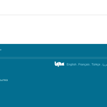
°
.
.
.
عربیة
English
Français
Türkçe
сылка