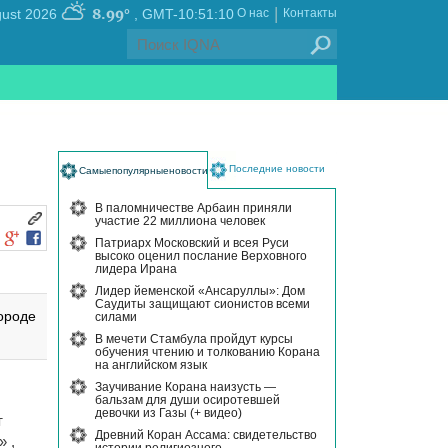
|
8.99°
, Thursday 06 August 2026
GMT-10:51:10
О нас
Контакты
Последние новости
Самыепопулярныеновости
В паломничестве Арбаин приняли
участие 22 миллиона человек
Патриарх Московский и всея Руси
высоко оценил послание Верховного
лидера Ирана
Лидер йеменской «Ансаруллы»: Дом
Саудиты защищают сионистов всеми
ороде
силами
В мечети Стамбула пройдут курсы
обучения чтению и толкованию Корана
на английском язык
Заучивание Корана наизусть —
бальзам для души осиротевшей
девочки из Газы (+ видео)
т
Древний Коран Ассама: свидетельство
 ,