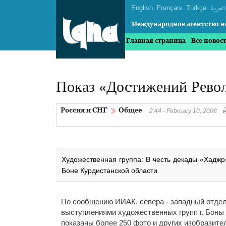
English
.
Français
.
Türkçe
.
العربیة
Международное агентство н
Главная страница
Все новос
Показ «Достижений Рево
Россия и СНГ
Общее
2:44 - February 10, 2008
Художественная группа: В честь декады «Хадж
Боне Курдистанской области
По сообщению ИИАК, севера - западный отде
выступлениями художественных групп г. Боны
показаны более 250 фото и других изобразите