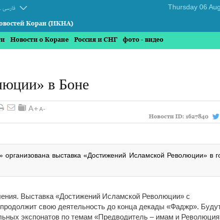
.
فارسی
овостей Коран (ИКНА)
ти
Новости о Коране
Россия и СНГ
фото - видео
люции» в Боне
Новости ID:
1627840
р» организована выставка «Достижений Исламской Революции» в г
ления. Выставка «Достижений Исламской Революции» с
 продолжит свою деятельность до конца декады «Фаджр». Буду
льных экспонатов по темам «Предводитель – имам и Революция»