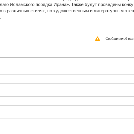
благо Исламского порядка Ирана». Также будут проведены конк
ю в различных стилях, по художественным и литературным чте
.
Сообщение об оши