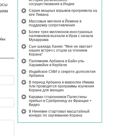
истории религиозного
сосуществования в Индии
урсы
Серия мощных взрывов прогремела на
ниям
юге Ливана
Массовые митинги в Йемене в
поддержку сопротивления
Более трех миллионов иностранных
паломников въехали в Ирак с начала
бке
Мухаррама
Сын шахида Хании: "Мне не хватает
наших встреч с отцом за чтением
Корана"
Паломники Арбаина в Байн-уль-
Харамейне в Кербеле
Индийское СМИ о секрете долголетия
Арбаина
В период Арбаина в мавзолее Имама
Али проводятся программы изучения
Корана для женщин
Караван сторонников Палестины
прибыл в Сребреницу из Франции +
Видео
В Ниневии стартовал масштабный
конкурс по заучиванию Корана