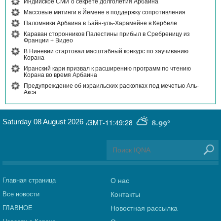
Индийское СМИ о секрете долголетия Арбаина
Массовые митинги в Йемене в поддержку сопротивления
Паломники Арбаина в Байн-уль-Харамейне в Кербеле
Караван сторонников Палестины прибыл в Сребреницу из
Франции + Видео
В Ниневии стартовал масштабный конкурс по заучиванию
Корана
Иранский кари призвал к расширению программ по чтению
Корана во время Арбаина
Предупреждение об израильских раскопках под мечетью Аль-
Акса
Saturday 08 August 2026
,
GMT-11:49:28
8.99°
Главная страница
О нас
Все новости
Контакты
ГЛАВНОЕ
Новостная рассылка