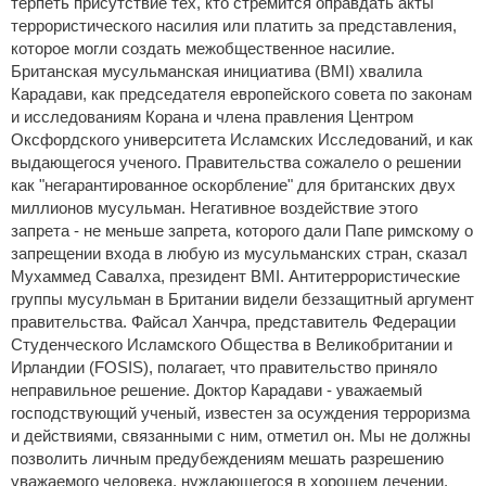
терпеть присутствие тех, кто стремится оправдать акты
террористического насилия или платить за представления,
которое могли создать межобщественное насилие.
Британская мусульманская инициатива (BMI) хвалила
Карадави, как председателя европейского совета по законам
и исследованиям Корана и члена правления Центром
Оксфордского университета Исламских Исследований, и как
выдающегося ученого. Правительства сожалело о решении
как "негарантированное оскорбление" для британских двух
миллионов мусульман. Негативное воздействие этого
запрета - не меньше запрета, которого дали Папе римскому о
запрещении входа в любую из мусульманских стран, сказал
Мухаммед Савалха, президент BMI. Антитеррористические
группы мусульман в Британии видели беззащитный аргумент
правительства. Файсал Ханчра, представитель Федерации
Студенческого Исламского Общества в Великобритании и
Ирландии (FOSIS), полагает, что правительство приняло
неправильное решение. Доктор Карадави - уважаемый
господствующий ученый, известен за осуждения терроризма
и действиями, связанными с ним, отметил он. Мы не должны
позволить личным предубеждениям мешать разрешению
уважаемого человека, нуждающегося в хорошем лечении.