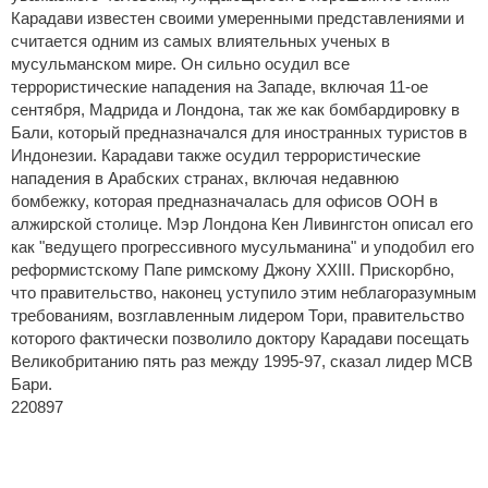
Карадави известен своими умеренными представлениями и
считается одним из самых влиятельных ученых в
мусульманском мире. Он сильно осудил все
террористические нападения на Западе, включая 11-ое
сентября, Мадрида и Лондона, так же как бомбардировку в
Бали, который предназначался для иностранных туристов в
Индонезии. Карадави также осудил террористические
нападения в Арабских странах, включая недавнюю
бомбежку, которая предназначалась для офисов ООН в
алжирской столице. Мэр Лондона Кен Ливингстон описал его
как "ведущего прогрессивного мусульманина" и уподобил его
реформистскому Папе римскому Джону XXIII. Прискорбно,
что правительство, наконец уступило этим неблагоразумным
требованиям, возглавленным лидером Тори, правительство
которого фактически позволило доктору Карадави посещать
Великобританию пять раз между 1995-97, сказал лидер MCB
Бари.
220897