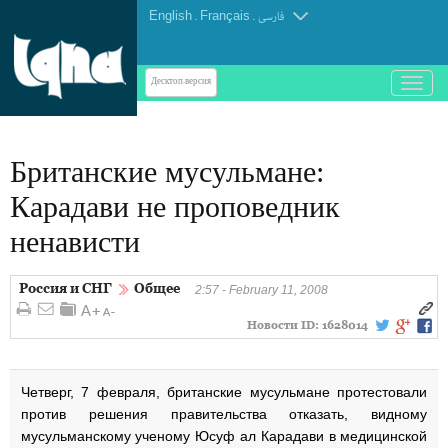
English
.
Français
.
فارسی
باز
Десктоп-версия
و
بسته
کردن
Британские мусульмане:
منو
Карадави не проповедник
ненависти
Россия и СНГ
Общее
2:57 - February 11, 2008
Новости ID:
1628014
Четверг, 7 февраля, британские мусульмане протестовали
против решения правительства отказать, видному
мусульманскому ученому Юсуф ал Карадави в медицинской