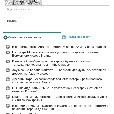
Последние новости
Самыепопулярныеновости
В паломничестве Арбаин приняли участие 22 миллиона человек
Патриарх Московский и всея Руси высоко оценил послание
Верховного лидера Ирана
В мечети Стамбула пройдут курсы обучения чтению и
толкованию Корана на английском язык
Заучивание Корана наизусть — бальзам для души осиротевшей
девочки из Газы (+ видео)
Древний Коран Ассама: свидетельство истории религиозного
сосуществования в Индии
Сын шахида Хании: "Мне не хватает наших встреч с отцом за
чтением Корана"
Более трех миллионов иностранных паломников въехали в Ирак
с начала Мухаррама
В период Арбаина в мавзолее Имама Али проводятся программы
изучения Корана для женщин