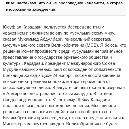
визе, настаивая, что он не проповедник ненависти, а скорее
изображение замедления.
Юсуф ал Карадави, пользуется беспрецедентным
уважением и влиянием всюду по мусульманскому миру,
сказал Мухаммед Абдулбари, генеральный секретарь
мусульманского совета Великобритании (MCB). Я боюсь, что
решение может произвести среди мусульман неправильное
представление о государстве британского общества и
культуры. Карадави, президент Международного Союза
Мусульманских Ученых, был освобожден от обязательств
больницы Хамад в Дохе 24 ноября, после восстановления
позвоночной трещины колонки, которая произошла от
соскользнувшего диска. В августе, он был госпитализирован
в Алжире после страдания от язвы желудка. В четверг
Лондон подтвердил, что 81-летнему Шейху Карадави
отказали в визе, для прохождения лечения. Мы приняли
решение на основании воздействия на сообществах в
Великобритании при посещении, сказала представительница
Министерства внутренних дел. Великобритания не будет