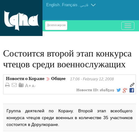
English
.
Français
.
فارسی
باز
Десктоп-версия
و
بسته
کردن
Состоится второй этап конкурса
منو
чтецов среди военнослужащих
Новости о Коране
Общее
17:06 - February 12, 2008
Новости ID:
1628529
Группа деятелей по Корану. Второй этап всеобщего
конкурса чтецов среди военных в количестве 35 участников
состоится в Дорулкоране.