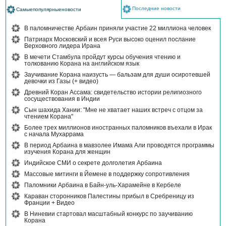
Последние новости
Самыепопулярныеновости
В паломничестве Арбаин приняли участие 22 миллиона человек
Патриарх Московский и всея Руси высоко оценил послание
Верховного лидера Ирана
В мечети Стамбула пройдут курсы обучения чтению и
толкованию Корана на английском язык
Заучивание Корана наизусть — бальзам для души осиротевшей
девочки из Газы (+ видео)
Древний Коран Ассама: свидетельство истории религиозного
сосуществования в Индии
Сын шахида Хании: "Мне не хватает наших встреч с отцом за
чтением Корана"
Более трех миллионов иностранных паломников въехали в Ирак
с начала Мухаррама
В период Арбаина в мавзолее Имама Али проводятся программы
изучения Корана для женщин
Индийское СМИ о секрете долголетия Арбаина
Массовые митинги в Йемене в поддержку сопротивления
Паломники Арбаина в Байн-уль-Харамейне в Кербеле
Караван сторонников Палестины прибыл в Сребреницу из
Франции + Видео
В Ниневии стартовал масштабный конкурс по заучиванию
Корана