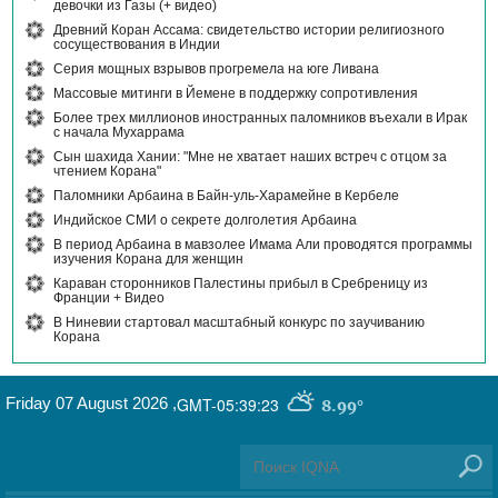
девочки из Газы (+ видео)
Древний Коран Ассама: свидетельство истории религиозного
сосуществования в Индии
Серия мощных взрывов прогремела на юге Ливана
Массовые митинги в Йемене в поддержку сопротивления
Более трех миллионов иностранных паломников въехали в Ирак
с начала Мухаррама
Сын шахида Хании: "Мне не хватает наших встреч с отцом за
чтением Корана"
Паломники Арбаина в Байн-уль-Харамейне в Кербеле
Индийское СМИ о секрете долголетия Арбаина
В период Арбаина в мавзолее Имама Али проводятся программы
изучения Корана для женщин
Караван сторонников Палестины прибыл в Сребреницу из
Франции + Видео
В Ниневии стартовал масштабный конкурс по заучиванию
Корана
Friday 07 August 2026
,
GMT-05:39:23
8.99°