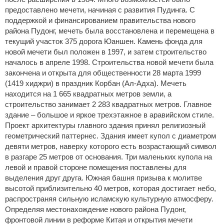
предоставлено мечети, начиная с развития Пудинга. С
поддержкой и финансированием правительства нового
района Пудонг, мечеть была восстановлена и перемещена в
текущий участок 375 дорога Юаншен. Камень фонда для
новой мечети был положен в 1997, и затем строительство
началось в апреле 1998. Строительства новой мечети была
закончена и открыта для общественности 28 марта 1999
(1419 хиджри) в праздник Корбан (Ал-Адха). Мечеть
находится на 1 665 квадратных метров земли, а
строительство занимает 2 283 квадратных метров. Главное
здание – большое и яркое трехэтажное в аравийском стиле.
Проект архитектуры главного здания принял религиозный
геометрический паттернес. Здания имеет купол с диаметром
девяти метров, наверху которого есть возрастающий символ
в разгаре 25 метров от основания. Три маленьких купола на
левой и правой стороне помещения поставлены для
выделения друг друга. Южная башня призыва к молитве
высотой приблизительно 40 метров, которая достигает небо,
распространяя сильную исламскую культурную атмосферу.
Определяя местонахождение нового района Пудонг,
фронтовой линии в реформе Китая и открытия мечети