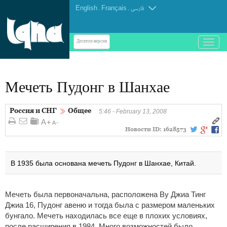
English
.
Français
.
فارسی
باز
Десктоп-версия
و
بسته
کردن
Мечеть Пудонг в Шанхае
منو
Россия и СНГ
Общее
5:46 - February 13, 2008
Новости ID:
1628573
В 1935 была основана мечеть Пудонг в Шанхае, Китай.
Мечеть была первоначальна, расположена Ву Джиа Тинг
Джиа 16, Пудонг авеню и тогда была с размером маленьких
бунгало. Мечеть находилась все еще в плохих условиях,
после расширения в 1984. Много возможностей было