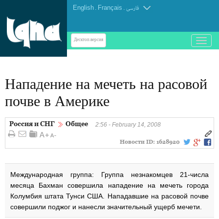
English
.
Français
.
فارسی
باز
Десктоп-версия
و
بسته
کردن
Нападение на мечеть на расовой
منو
почве в Америке
Россия и СНГ
Общее
2:56 - February 14, 2008
Новости ID:
1628920
Международная группа: Группа незнакомцев 21-числа
месяца Бахман совершила нападение на мечеть города
Колумбия штата Тунси США. Нападавшие на расовой почве
совершили поджог и нанесли значительный ущерб мечети.