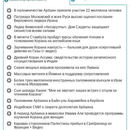
В паломничестве Арбаин приняли участие 22 миллиона человек
Патриарх Московский и всея Руси высоко оценил послание
Верховного лидера Ирана
Лидер йеменской «Ансаруллы»: Дом Саудиты защищают
сионистов всеми силами
В мечети Стамбула пройдут курсы обучения чтению и
толкованию Корана на английском язык
Заучивание Корана наизусть — бальзам для души осиротевшей
девочки из Газы (+ видео)
Древний Коран Ассама: свидетельство истории религиозного
сосуществования в Индии
Серия мощных взрывов прогремела на юге Ливана
Массовые митинги в Йемене в поддержку сопротивления
Более трех миллионов иностранных паломников въехали в Ирак
с начала Мухаррама
Сын шахида Хании: "Мне не хватает наших встреч с отцом за
чтением Корана"
Паломники Арбаина в Байн-уль-Харамейне в Кербеле
Индийское СМИ о секрете долголетия Арбаина
В период Арбаина в мавзолее Имама Али проводятся программы
изучения Корана для женщин
Караван сторонников Палестины прибыл в Сребреницу из
Франции + Видео