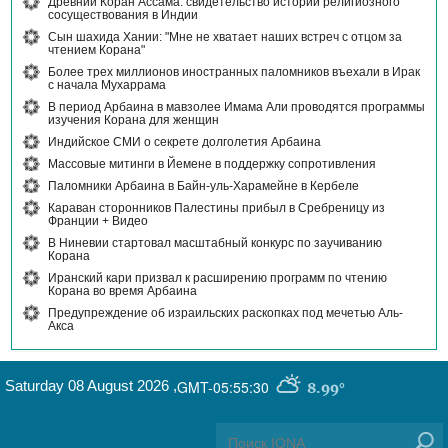
Древний Коран Ассама: свидетельство истории религиозного
сосуществования в Индии
Сын шахида Хании: "Мне не хватает наших встреч с отцом за
чтением Корана"
Более трех миллионов иностранных паломников въехали в Ирак
с начала Мухаррама
В период Арбаина в мавзолее Имама Али проводятся программы
изучения Корана для женщин
Индийское СМИ о секрете долголетия Арбаина
Массовые митинги в Йемене в поддержку сопротивления
Паломники Арбаина в Байн-уль-Харамейне в Кербеле
Караван сторонников Палестины прибыл в Сребреницу из
Франции + Видео
В Ниневии стартовал масштабный конкурс по заучиванию
Корана
Иранский кари призвал к расширению программ по чтению
Корана во время Арбаина
Предупреждение об израильских раскопках под мечетью Аль-
Акса
Saturday 08 August 2026
,
GMT-05:55:30
8.99°