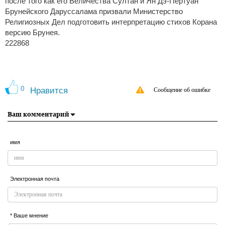
после того как его Величества Султан и Ян Дэ-Пертуан
Брунейского Даруссалама призвали Министерство
Религиозных Дел подготовить интерпретацию стихов Корана
версию Брунея.
222868
0
Нравится
Сообщение об ошибке
Ваш комментарий
имя
Электронная почта
* Ваше мнение