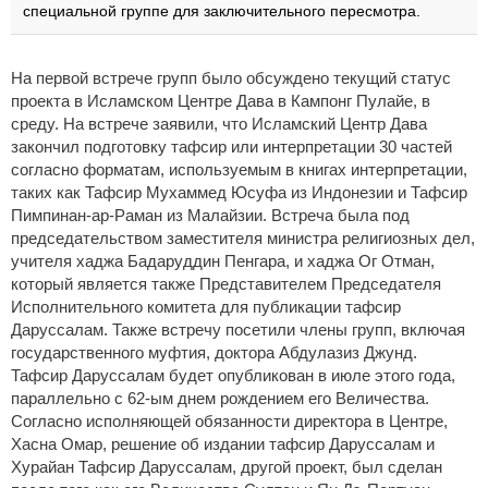
специальной группе для заключительного пересмотра.
На первой встрече групп было обсуждено текущий статус
проекта в Исламском Центре Дава в Кампонг Пулайе, в
среду. На встрече заявили, что Исламский Центр Дава
закончил подготовку тафсир или интерпретации 30 частей
согласно форматам, используемым в книгах интерпретации,
таких как Тафсир Мухаммед Юсуфа из Индонезии и Тафсир
Пимпинан-ар-Раман из Малайзии. Встреча была под
председательством заместителя министра религиозных дел,
учителя хаджа Бадаруддин Пенгара, и хаджа Ог Отман,
который является также Представителем Председателя
Исполнительного комитета для публикации тафсир
Даруссалам. Также встречу посетили члены групп, включая
государственного муфтия, доктора Абдулазиз Джунд.
Тафсир Даруссалам будет опубликован в июле этого года,
параллельно с 62-ым днем рождением его Величества.
Согласно исполняющей обязанности директора в Центре,
Хасна Омар, решение об издании тафсир Даруссалам и
Хурайан Тафсир Даруссалам, другой проект, был сделан