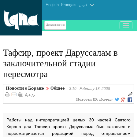
English
.
Français
.
فارسی
باز
Десктоп-версия
و
بسته
کردن
Тафсир, проект Даруссалам в
منو
заключительной стадии
пересмотра
Новости о Коране
Общее
3:10 - February 18, 2008
Новости ID:
1629917
Работы над интерпретацией целых 30 частей Святого
Корана для Тафсир проект Дарусслама был закончен и
пересматривается редакцией перед отправлением