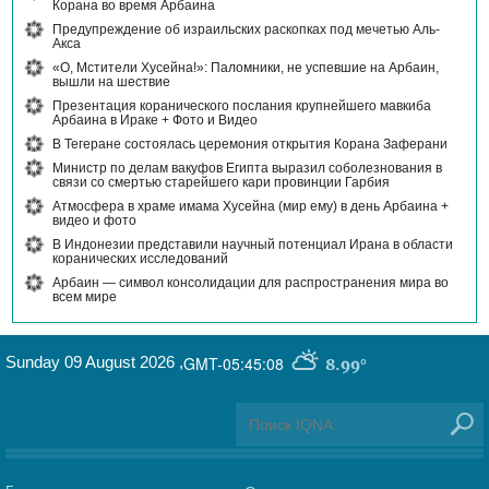
Корана во время Арбаина
Предупреждение об израильских раскопках под мечетью Аль-
Акса
«О, Мстители Хусейна!»: Паломники, не успевшие на Арбаин,
вышли на шествие
Презентация коранического послания крупнейшего мавкиба
Арбаина в Ираке + Фото и Видео
В Тегеране состоялась церемония открытия Корана Заферани
Министр по делам вакуфов Египта выразил соболезнования в
связи со смертью старейшего кари провинции Гарбия
Атмосфера в храме имама Хусейна (мир ему) в день Арбаина +
видео и фото
В Индонезии представили научный потенциал Ирана в области
коранических исследований
Арбаин — символ консолидации для распространения мира во
всем мире
Sunday 09 August 2026
,
GMT-05:45:08
8.99°