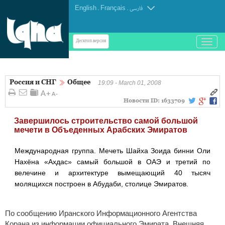
English
.
Français
.
فارسی
باز
Десктоп-версия
و
بسته
کردن
Россия и СНГ
Общее
منو
19:09 - March 01, 2008
Новости ID:
1633709
Завершилось строительство самой большой
мечети в Объеденных Арабских Эмиратов
Международная группа. Мечеть Шайха Зоида бинни Оли
Нахёна «Ахдас» самый большой в ОАЭ и третий по
велечине и архитектуре вымещающий 40 тысяч
молящихся построен в Абудаби, столице Эмиратов.
По сообщению Иранского Информационного Агентства
Корана из информации официального Эмирата. Внешняя