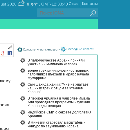
|
8.99°
, Sunday 09 August 2026
GMT-12:33:49
О нас
Контакты
Последние новости
Самыепопулярныеновости
В паломничестве Арбаин приняли
участие 22 миллиона человек
Более трех миллионов иностранных
паломников въехали в Ирак с начала
Мухаррама
вному
Сын шахида Хании: "Мне не хватает
наших встреч с отцом за чтением
Корана"
В период Арбаина в мавзолее Имама
Али проводятся программы изучения
Равил
Корана для женщин
Индийское СМИ о секрете долголетия
Арбаина
В Ниневии стартовал масштабный
конкурс по заучиванию Корана
дним