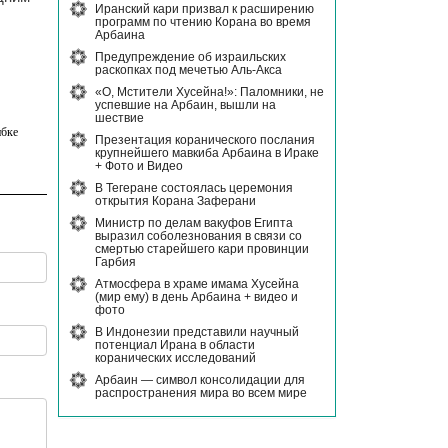
Иранский кари призвал к расширению
программ по чтению Корана во время
Арбаина
Предупреждение об израильских
раскопках под мечетью Аль-Акса
«О, Мстители Хусейна!»: Паломники, не
успевшие на Арбаин, вышли на
шествие
бке
Презентация коранического послания
крупнейшего мавкиба Арбаина в Ираке
+ Фото и Видео
В Тегеране состоялась церемония
открытия Корана Заферани
Министр по делам вакуфов Египта
выразил соболезнования в связи со
смертью старейшего кари провинции
Гарбия
Атмосфера в храме имама Хусейна
(мир ему) в день Арбаина + видео и
фото
В Индонезии представили научный
потенциал Ирана в области
коранических исследований
Арбаин — символ консолидации для
распространения мира во всем мире