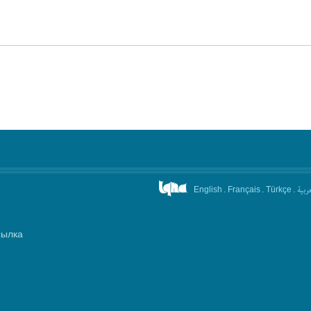
.
.
.
عربیة
English
Français
Türkçe
сылка