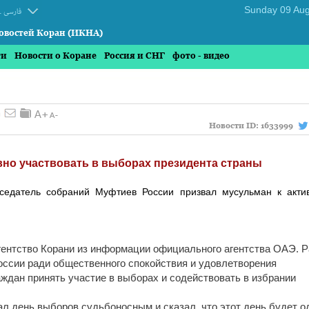
.
فارسی
овостей Коран (ИКНА)
ти
Новости о Коране
Россия и СНГ
фото - видео
Новости ID:
1633999
но участвовать в выборах президента страны
седатель собраний Муфтиев России призвал мусульман к акти
ентство Корани из информации официального агентства ОАЭ. 
оссии ради общественного спокойствия и удовлетворения
ждан принять участие в выборах и содействовать в избрании
л день выборов судьбоносным и сказал, что этот день будет о