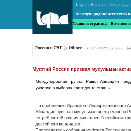
English
.
Français
.
Türkçe
.
العربیة
Международное агентство н
Главная страница
Все новос
Россия и СНГ
Общее
16:23 - March 02, 2008
Муфтий России призвал мусульман актив
Международная группа. Равил Айналдин пред
участию в выборах президента страны.
По сообщению Иранского Информационного Аг
Айналдин призвал мусульман всех регионов Р
потребностей различных слоев Российских гра
достойного кандидата.
Председатель собрания муфтиев России назва