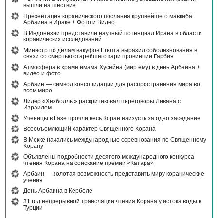
вышли на шествие
Презентация коранического послания крупнейшего мавкиба
Арбаина в Ираке + Фото и Видео
В Индонезии представили научный потенциал Ирана в области
коранических исследований
Министр по делам вакуфов Египта выразил соболезнования в
связи со смертью старейшего кари провинции Гарбия
Атмосфера в храме имама Хусейна (мир ему) в день Арбаина +
видео и фото
Арбаин — символ консолидации для распространения мира во
всем мире
Лидер «Хезболлы» раскритиковал переговоры Ливана с
Израилем
Ученицы в Газе прочли весь Коран наизусть за одно заседание
Всеобъемлющий характер Священного Корана
В Мекке начались международные соревнования по Священному
Корану
Объявлены подробности десятого международного конкурса
чтения Корана на соискание премии «Катара»
Арбаин — золотая возможность представить миру коранические
учения
День Арбаина в Кербеле
31 год непрерывной трансляции чтения Корана у истока воды в
Турции