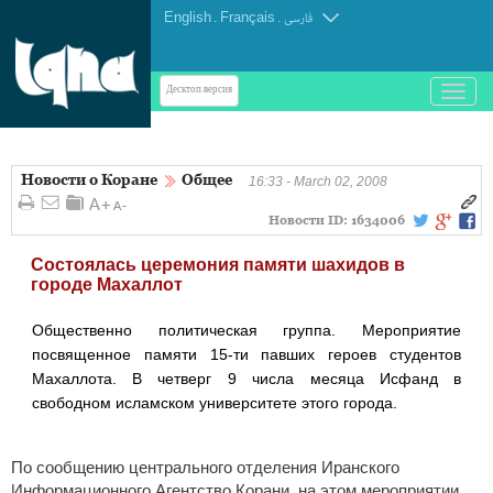
English
.
Français
.
فارسی
باز
Десктоп-версия
و
بسته
کردن
Новости о Коране
Общее
منو
16:33 - March 02, 2008
Новости ID:
1634006
Состоялась церемония памяти шахидов в
городе Махаллот
Общественно политическая группа. Мероприятие
посвященное памяти 15-ти павших героев студентов
Махаллота. В четверг 9 числа месяца Исфанд в
свободном исламском университете этого города.
По сообщению центрального отделения Иранского
Информационного Агентство Корани. на этом мероприятии