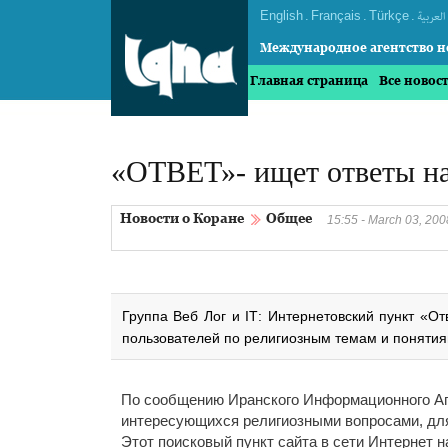
English
.
Français
.
Türkçe
.
العربیة
Международное агентство н
Главная страница
Все новос
«ОТВЕТ»- ищет ответы на
Новости о Коране
Общее
15:55 - March 03, 200
Группа Веб Лог и IТ: Интернетовский пункт «О
пользователей по религиозным темам и понятия
По сообщению Иранского Информационного Аге
интересующихся религиозными вопросами, для
Этот поисковый пункт сайта в сети Интернет н