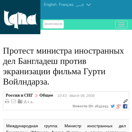
English
.
Français
.
فارسی
باز
Десктоп-версия
و
بسته
کردن
Протест министра иностранных
منو
дел Бангладеш против
экранизации фильма Гурти
Войлндарза.
Россия и СНГ
Общее
10:43 - March 06, 2008
Новости ID:
1635293
Международная группа: Министр иностранных дел