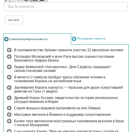
Последние новости
Самыепопулярныеновости
В паломничестве Арбаин приняли участие 22 миллиона человек
Патриарх Московский и всея Руси высоко оценил послание
Верховного лидера Ирана
Лидер йеменской «Ансаруллы»: Дом Саудиты защищают
сионистов всеми силами
В мечети Стамбула пройдут курсы обучения чтению и
толкованию Корана на английском язык
Заучивание Корана наизусть — бальзам для души осиротевшей
девочки из Газы (+ видео)
Древний Коран Ассама: свидетельство истории религиозного
сосуществования в Индии
Серия мощных взрывов прогремела на юге Ливана
Массовые митинги в Йемене в поддержку сопротивления
Более трех миллионов иностранных паломников въехали в Ирак
с начала Мухаррама
Сын шахида Хании: "Мне не хватает наших встреч с отцом за