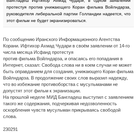
Бангладеш Ифтихор Ахмад Чудари, в одном заявлении
протестуя против унижающего Коран фильма Войлндарза,
руководителя либеральной партии Голландии надеется, что
этот фильм не будет экранизироваться.
По сообщению Иранского Информационного Агентства
Корани. Ифтихор Ахмад Чудари в своём заявлении от 14-го
числа месяца Исфанд протестуя
против фильма Войлндарза, и опасаясь его попадания в
Интернет, сказал: Свобода слова ни в коем случаи не может
быть оправданием для создания, унижающего Коран фильма
Войлндарза. В продолжение своих слов выразил надежду,
что во избежание противоборства с мусульманами не
допустят этот фильм к экранизации.
На прошлой неделе МИД Бангладеш выступил с заявлением
такого же содержания, подчеркивая недозволенность
оскорбления чувств мусульман прикрываясь свободой
слова.
230291