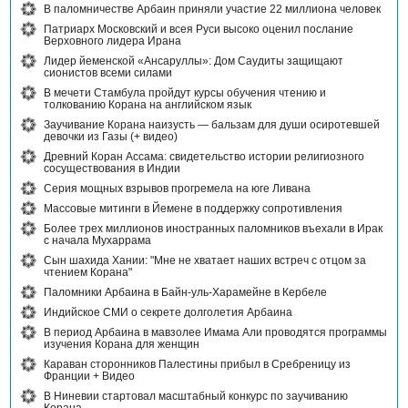
В паломничестве Арбаин приняли участие 22 миллиона человек
Патриарх Московский и всея Руси высоко оценил послание
Верховного лидера Ирана
Лидер йеменской «Ансаруллы»: Дом Саудиты защищают
сионистов всеми силами
В мечети Стамбула пройдут курсы обучения чтению и
толкованию Корана на английском язык
Заучивание Корана наизусть — бальзам для души осиротевшей
девочки из Газы (+ видео)
Древний Коран Ассама: свидетельство истории религиозного
сосуществования в Индии
Серия мощных взрывов прогремела на юге Ливана
Массовые митинги в Йемене в поддержку сопротивления
Более трех миллионов иностранных паломников въехали в Ирак
с начала Мухаррама
Сын шахида Хании: "Мне не хватает наших встреч с отцом за
чтением Корана"
Паломники Арбаина в Байн-уль-Харамейне в Кербеле
Индийское СМИ о секрете долголетия Арбаина
В период Арбаина в мавзолее Имама Али проводятся программы
изучения Корана для женщин
Караван сторонников Палестины прибыл в Сребреницу из
Франции + Видео
В Ниневии стартовал масштабный конкурс по заучиванию