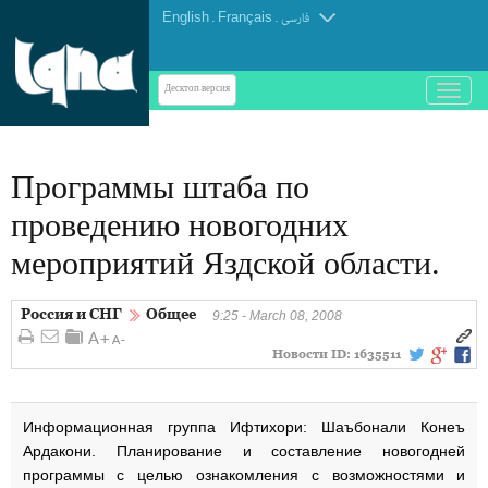
English
.
Français
.
فارسی
باز
Десктоп-версия
و
بسته
کردن
Программы штаба по
منو
проведению новогодних
мероприятий Яздской области.
Россия и СНГ
Общее
9:25 - March 08, 2008
Новости ID:
1635511
Информационная группа Ифтихори: Шаъбонали Конеъ
Ардакони. Планирование и составление новогодней
программы с целью ознакомления с возможностями и