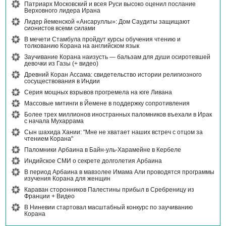
Патриарх Московский и всея Руси высоко оценил послание
Верховного лидера Ирана
Лидер йеменской «Ансаруллы»: Дом Саудиты защищают
сионистов всеми силами
В мечети Стамбула пройдут курсы обучения чтению и
толкованию Корана на английском язык
Заучивание Корана наизусть — бальзам для души осиротевшей
девочки из Газы (+ видео)
Древний Коран Ассама: свидетельство истории религиозного
сосуществования в Индии
Серия мощных взрывов прогремела на юге Ливана
Массовые митинги в Йемене в поддержку сопротивления
Более трех миллионов иностранных паломников въехали в Ирак
с начала Мухаррама
Сын шахида Хании: "Мне не хватает наших встреч с отцом за
чтением Корана"
Паломники Арбаина в Байн-уль-Харамейне в Кербеле
Индийское СМИ о секрете долголетия Арбаина
В период Арбаина в мавзолее Имама Али проводятся программы
изучения Корана для женщин
Караван сторонников Палестины прибыл в Сребреницу из
Франции + Видео
В Ниневии стартовал масштабный конкурс по заучиванию
Корана