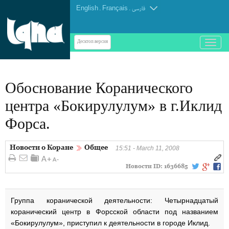
English
.
Français
.
فارسی
باز
Десктоп-версия
و
بسته
کردن
Обоснование Коранического
منو
центра «Бокирулулум» в г.Иклид
Форса.
Новости о Коране
Общее
15:51 - March 11, 2008
Новости ID:
1636685
Группа коранической деятельности: Четырнадцатый
коранический центр в Форсской области под названием
«Бокирулулум», приступил к деятельности в городе Иклид.