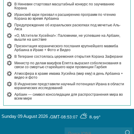
В Ниневии стартовал масштабный конкурс по заучиванию
Корана
Иранский кари призвал к расширению программ по чтению
Корана во время Арбаина
Предупреждение об израильских раскопках под мечетью Аль-
Акса
«О, Мстители Хусейна!»: Паломники, не успевшие на Арбаин,
вышли на шествие
Презентация коранического послания крупнейшего мавкиба
Арбаина в Ираке + Фото и Видео
В Тегеране состоялась церемония открытия Корана Заферани
Министр по делам вакуфов Египта выразил соболезнования в
связи со смертью старейшего кари провинции Гарбия
Атмосфера в храме имама Хусейна (мир ему) в день Арбаина +
видео и фото
В Индонезии представили научный потенциал Ирана в области
коранических исследований
Арбаин — символ консолидации для распространения мира во
всем мире
Sunday 09 August 2026
,
GMT-08:53:07
8.99°