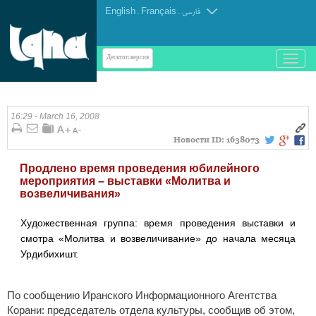
English
.
Français
.
فارسی
باز
Десктоп-версия
و
بسته
کردن
منو
16:29 - March 16, 2008
Новости ID:
1638073
Продлено время проведения юбилейного
мероприятия – выставки «Молитва и
возвеличивания»
Художественная группа: время проведения выставки и
смотра «Молитва и возвеличивание» до начала месяца
Урдибихишт.
По сообщению Иранского Информационного Агентства
Корани: председатель отдела культуры, сообщив об этом,