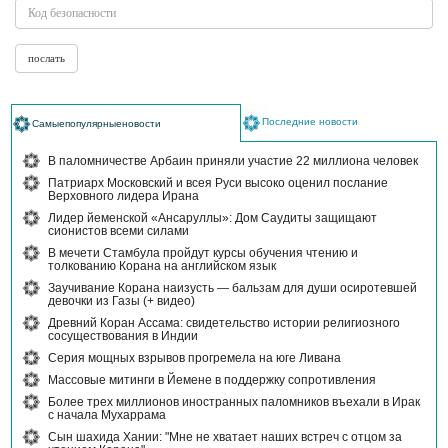
Последние новости
Самыепопулярныеновости
В паломничестве Арбаин приняли участие 22 миллиона человек
Патриарх Московский и всея Руси высоко оценил послание
Верховного лидера Ирана
Лидер йеменской «Ансаруллы»: Дом Саудиты защищают
сионистов всеми силами
В мечети Стамбула пройдут курсы обучения чтению и
толкованию Корана на английском язык
Заучивание Корана наизусть — бальзам для души осиротевшей
девочки из Газы (+ видео)
Древний Коран Ассама: свидетельство истории религиозного
сосуществования в Индии
Серия мощных взрывов прогремела на юге Ливана
Массовые митинги в Йемене в поддержку сопротивления
Более трех миллионов иностранных паломников въехали в Ирак
с начала Мухаррама
Сын шахида Хании: "Мне не хватает наших встреч с отцом за