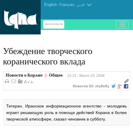
English
.
Français
.
فارسی
باز
Десктоп-версия
و
بسته
کردن
Убеждение творческого
منو
коранического вклада
Новости о Коране
Общее
16:33 - March 16, 2008
Новости ID:
1638084
Тегеран, Иранское информационное агентство - молодежь
играет решающую роль в помощи действий Корана в более
творческой атмосфере, сказал чиновник в субботу.