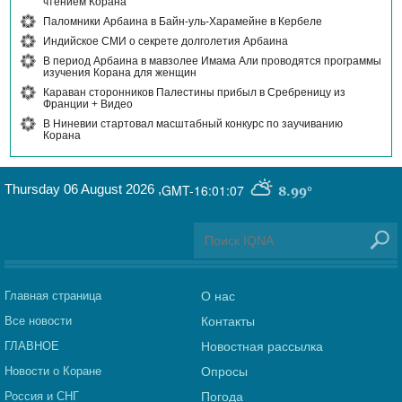
чтением Корана"
Паломники Арбаина в Байн-уль-Харамейне в Кербеле
Индийское СМИ о секрете долголетия Арбаина
В период Арбаина в мавзолее Имама Али проводятся программы
изучения Корана для женщин
Караван сторонников Палестины прибыл в Сребреницу из
Франции + Видео
В Ниневии стартовал масштабный конкурс по заучиванию
Корана
Thursday 06 August 2026
,
GMT-16:01:07
8.99°
Главная страница
О нас
Все новости
Контакты
ГЛАВНОЕ
Новостная рассылка
Новости о Коране
Опросы
Россия и СНГ
Погода