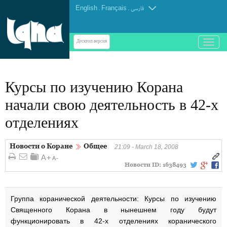
English
.
Français
.
فارسی
باز
Десктоп-версия
و
بسته
کردن
Курсы по изучению Корана
منو
начали свою деятельность в 42-х
отделениях
Новости о Коране
Общее
21:09 - March 18, 2008
Новости ID:
1638493
Группа коранической деятельности: Курсы по изучению
Священного Корана в нынешнем году будут
функционировать в 42-х отделениях коранического