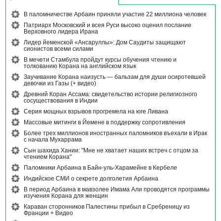
В паломничестве Арбаин приняли участие 22 миллиона человек
Патриарх Московский и всея Руси высоко оценил послание
Верховного лидера Ирана
Лидер йеменской «Ансаруллы»: Дом Саудиты защищают
сионистов всеми силами
В мечети Стамбула пройдут курсы обучения чтению и
толкованию Корана на английском язык
Заучивание Корана наизусть — бальзам для души осиротевшей
девочки из Газы (+ видео)
Древний Коран Ассама: свидетельство истории религиозного
сосуществования в Индии
Серия мощных взрывов прогремела на юге Ливана
Массовые митинги в Йемене в поддержку сопротивления
Более трех миллионов иностранных паломников въехали в Ирак
с начала Мухаррама
Сын шахида Хании: "Мне не хватает наших встреч с отцом за
чтением Корана"
Паломники Арбаина в Байн-уль-Харамейне в Кербеле
Индийское СМИ о секрете долголетия Арбаина
В период Арбаина в мавзолее Имама Али проводятся программы
изучения Корана для женщин
Караван сторонников Палестины прибыл в Сребреницу из
Франции + Видео