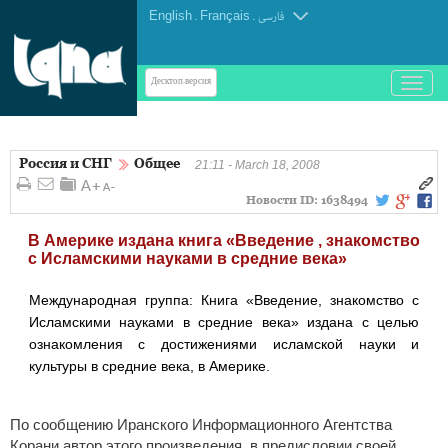
English
.
Français
.
فارسی
باز
Десктоп-версия
و
بسته
کردن
Россия и СНГ
Общее
منو
21:11 - March 18, 2008
Новости ID:
1638494
В Америке издана книга «Введение , знакомство
с Исламскими науками в средние века»
Международная группа: Книга «Введение, знакомство с
Исламскими науками в средние века» издана с целью
ознакомления с достижениями исламской науки и
культуры в средние века, в Америке.
По сообщению Иранского Информационного Агентства
Корани автор этого произведения, в предисловии своей