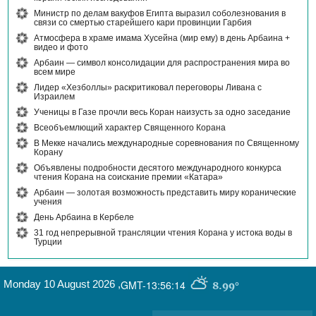
Министр по делам вакуфов Египта выразил соболезнования в
связи со смертью старейшего кари провинции Гарбия
Атмосфера в храме имама Хусейна (мир ему) в день Арбаина +
видео и фото
Арбаин — символ консолидации для распространения мира во
всем мире
Лидер «Хезболлы» раскритиковал переговоры Ливана с
Израилем
Ученицы в Газе прочли весь Коран наизусть за одно заседание
Всеобъемлющий характер Священного Корана
В Мекке начались международные соревнования по Священному
Корану
Объявлены подробности десятого международного конкурса
чтения Корана на соискание премии «Катара»
Арбаин — золотая возможность представить миру коранические
учения
День Арбаина в Кербеле
31 год непрерывной трансляции чтения Корана у истока воды в
Турции
Monday 10 August 2026
,
GMT-13:56:14
8.99°