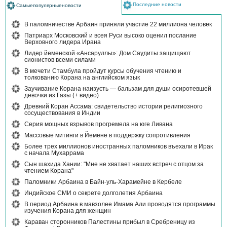
Последние новости
Самыепопулярныеновости
В паломничестве Арбаин приняли участие 22 миллиона человек
Патриарх Московский и всея Руси высоко оценил послание
Верховного лидера Ирана
Лидер йеменской «Ансаруллы»: Дом Саудиты защищают
сионистов всеми силами
В мечети Стамбула пройдут курсы обучения чтению и
толкованию Корана на английском язык
Заучивание Корана наизусть — бальзам для души осиротевшей
девочки из Газы (+ видео)
Древний Коран Ассама: свидетельство истории религиозного
сосуществования в Индии
Серия мощных взрывов прогремела на юге Ливана
Массовые митинги в Йемене в поддержку сопротивления
Более трех миллионов иностранных паломников въехали в Ирак
с начала Мухаррама
Сын шахида Хании: "Мне не хватает наших встреч с отцом за
чтением Корана"
Паломники Арбаина в Байн-уль-Харамейне в Кербеле
Индийское СМИ о секрете долголетия Арбаина
В период Арбаина в мавзолее Имама Али проводятся программы
изучения Корана для женщин
Караван сторонников Палестины прибыл в Сребреницу из