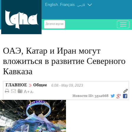
English
.
Français
.
فارسی
باز
Десктоп-версия
و
بسته
کردن
ОАЭ, Катар и Иран могут
منو
вложиться в развитие Северного
Кавказа
ГЛАВНОЕ
Общее
6:08 - May 09, 2023
Новости ID:
3512668