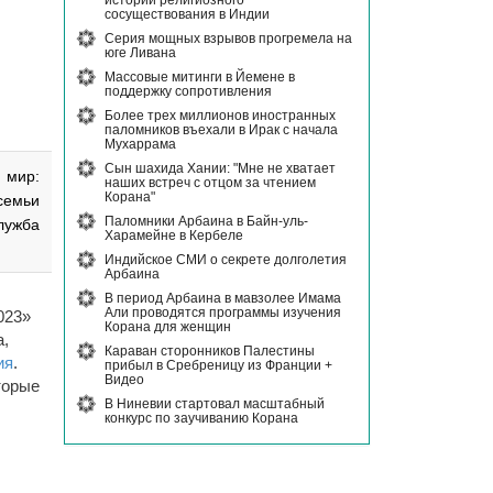
истории религиозного
сосуществования в Индии
Серия мощных взрывов прогремела на
юге Ливана
Массовые митинги в Йемене в
поддержку сопротивления
Более трех миллионов иностранных
паломников въехали в Ирак с начала
Мухаррама
Сын шахида Хании: "Мне не хватает
 мир:
наших встреч с отцом за чтением
Корана"
семьи
Паломники Арбаина в Байн-уль-
лужба
Харамейне в Кербеле
Индийское СМИ о секрете долголетия
Арбаина
В период Арбаина в мавзолее Имама
Али проводятся программы изучения
023»
Корана для женщин
а,
Караван сторонников Палестины
ия
.
прибыл в Сребреницу из Франции +
Видео
торые
В Ниневии стартовал масштабный
конкурс по заучиванию Корана