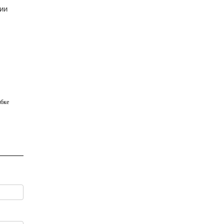
ии
бке