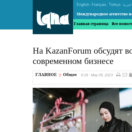
English
.
Français
.
Türkçe
.
العربیة
Международное агентство н
Главная страница
Все новос
На KazanForum обсудят 
современном бизнесе
ГЛАВНОЕ
Общее
6:19 - May 09, 2023