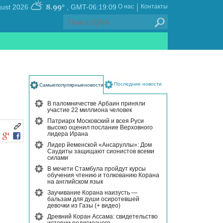
|
8.99°
, Thursday 06 August 2026
GMT-06:19:09
О нас
Контакты
Последние новости
Самыепопулярныеновости
В паломничестве Арбаин приняли
участие 22 миллиона человек
Патриарх Московский и всея Руси
высоко оценил послание Верховного
лидера Ирана
Лидер йеменской «Ансаруллы»: Дом
Саудиты защищают сионистов всеми
силами
В мечети Стамбула пройдут курсы
обучения чтению и толкованию Корана
на английском язык
Заучивание Корана наизусть —
бальзам для души осиротевшей
девочки из Газы (+ видео)
Древний Коран Ассама: свидетельство