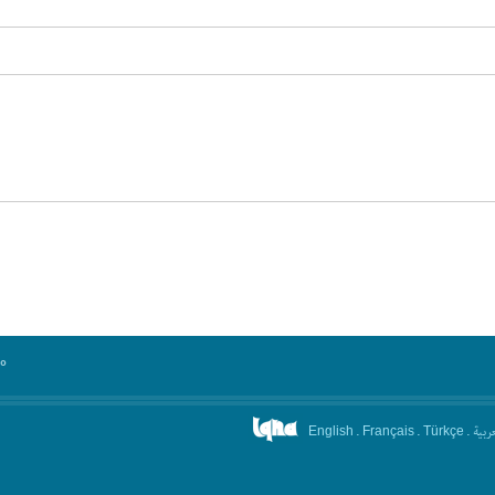
°
.
.
.
عربیة
English
Français
Türkçe