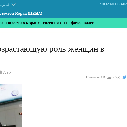
.
فارسی
овостей Коран (ИКНА)
ти
Новости о Коране
Россия и СНГ
фото - видео
возрастающую роль женщин в
Новости ID:
3512670