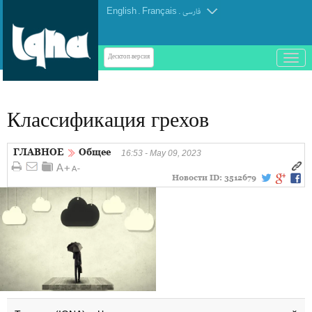
English
.
Français
.
فارسی
باز
Десктоп-версия
و
بسته
کردن
Классификация грехов
منو
ГЛАВНОЕ
Общее
16:53 - May 09, 2023
Новости ID:
3512679