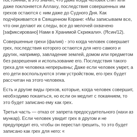
даже поклоняется Аллаху, последствия совершенных им
грехов остаются с ним даже до Судного Дня. Как
подчёркивается в Священном Коране: «Мы записываем все,
что они делают их следы, все до мелочей охвачено
[зафиксировано] Нами в Хранимой Скрижали». (Ясин/12).
Совершенные грехи (фалия) - это когда человек совершает
грех, последствия которого остаются для него самого и
других, например, завладение землей, домом или предметом
без разрешения и использование его. Последствия такого
греха для человека непрерывны; Даже если человек умрет, а
его дети воспользуются этим устройством, его грех будет
рассчитан на этого человека.
Есть и другие виды грехов, которые, когда человек совершит,
необходимо покаяться, но если он медлит с покаянием, то
это будет записано ему как грех.
Третья часть — отказ от запрета предосудительного (нахи аз
мункар). Если человек увидит грех в другом и не
предупредит его, чтобы он перестал грешить, то это будет
записано как грех для него: «