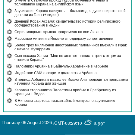
В мечети Стамбула пройдут курсы обучения чтению и
толкованию Корана на английском язык
Заучивание Корана наизусть — бальзам для души осиротевшей
девочки из Газы (+ видео)
Древний Коран Ассама: свидетельство истории религиозного
сосуществования в Индии
Серия мощных взрывов прогремела на юге Ливана
Массовые митинги в Йемене в поддержку сопротивления
Более трех миллионов иностранных паломников въехали в Ирак
с начала Мухаррама
Сын шахида Хании: "Мне не хватает наших встреч с отцом за
чтением Корана"
Паломники Арбаина в Байн-уль-Харамейне в Кербеле
Индийское СМИ о секрете долголетия Арбаина
В период Арбаина в мавзолее Имама Али проводятся программы
изучения Корана для женщин
Караван сторонников Палестины прибыл в Сребреницу из
Франции + Видео
В Ниневии стартовал масштабный конкурс по заучиванию
Корана
Thursday 06 August 2026
,
GMT-08:29:10
8.99°