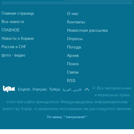
Главная страница
О нас
Все новости
Контакты
ГЛАВНОЕ
Новостная рассылка
Новости о Коране
Опросы
Россия и СНГ
Погода
фото - видео
Архив
Поиск
Связи
RSS
©
Все материальные
.
.
.
العربیة
.
فارسی
English
Français
Türkçe
и моральные права
этого веб-сайта принадлежат Международному информационному
агентству Коран, и незаконное пользование им расследуется законом.
По заказу:
" Iransamaneh "