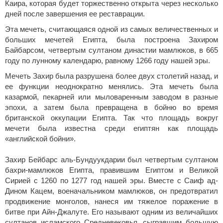
Каира, которая будет торжественно открыта через несколько
дней после завершения ее реставрации.
Эта мечеть, считающаяся одной из самых величественных и
больших мечетей Египта, была построена Захиром
Байбарсом, четвертым султаном династии мамлюков, в 665
году по лунному календарю, равному 1266 году нашей эры.
Мечеть Захир была разрушена более двух столетий назад, и
ее функции неоднократно менялись. Эта мечеть была
казармой, пекарней или мыловаренным заводом в разные
эпохи, а затем была превращена в бойню во время
британской оккупации Египта. Так что площадь вокруг
мечети была известна среди египтян как площадь
«английской бойни».
Захир Бейбарс аль-Бундуукдарии был четвертым султаном
бахри-мамлюков Египта, правившим Египтом и Великой
Сирией с 1260 по 1277 год нашей эры. Вместе с Саиф ад-
Дином Кацем, военачальником мамлюков, он предотвратил
продвижение монголов, нанеся им тяжелое поражение в
битве при Айн-Джалуте. Его называют одним из величайших
султанов исламского Средневековья, сыгравшим большую