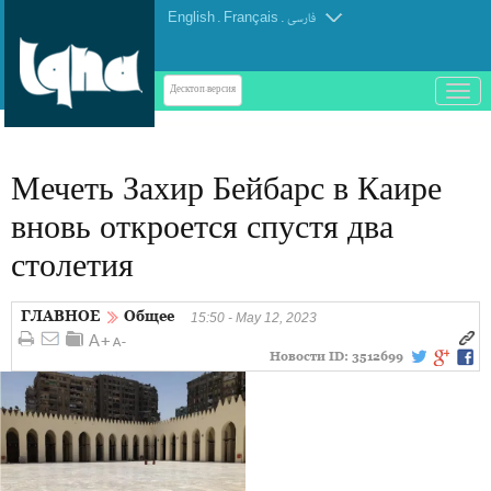
English
.
Français
.
فارسی
باز
Десктоп-версия
و
بسته
کردن
Мечеть Захир Бейбарс в Каире
منو
вновь откроется спустя два
столетия
ГЛАВНОЕ
Общее
15:50 - May 12, 2023
Новости ID:
3512699