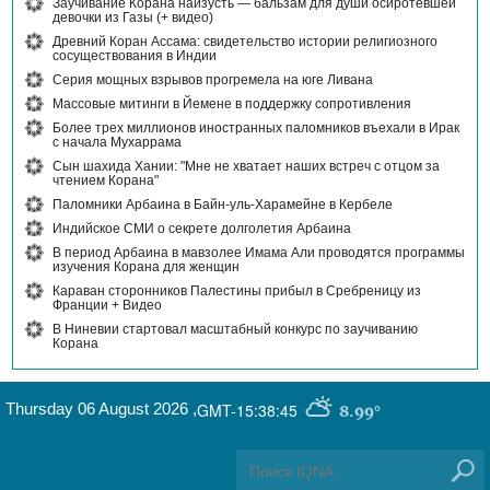
Заучивание Корана наизусть — бальзам для души осиротевшей
девочки из Газы (+ видео)
Древний Коран Ассама: свидетельство истории религиозного
сосуществования в Индии
Серия мощных взрывов прогремела на юге Ливана
Массовые митинги в Йемене в поддержку сопротивления
Более трех миллионов иностранных паломников въехали в Ирак
с начала Мухаррама
Сын шахида Хании: "Мне не хватает наших встреч с отцом за
чтением Корана"
Паломники Арбаина в Байн-уль-Харамейне в Кербеле
Индийское СМИ о секрете долголетия Арбаина
В период Арбаина в мавзолее Имама Али проводятся программы
изучения Корана для женщин
Караван сторонников Палестины прибыл в Сребреницу из
Франции + Видео
В Ниневии стартовал масштабный конкурс по заучиванию
Корана
Thursday 06 August 2026
,
GMT-15:38:45
8.99°