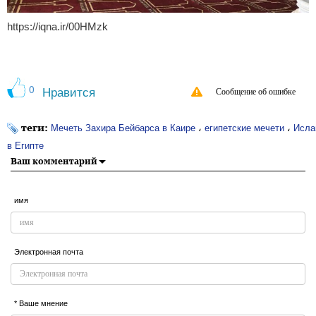
https://iqna.ir/00HMzk
0
Нравится
Сообщение об ошибке
теги:
،
،
Мечеть Захира Бейбарса в Каире
египетские мечети
Исла
в Египте
Ваш комментарий
имя
Электронная почта
* Ваше мнение