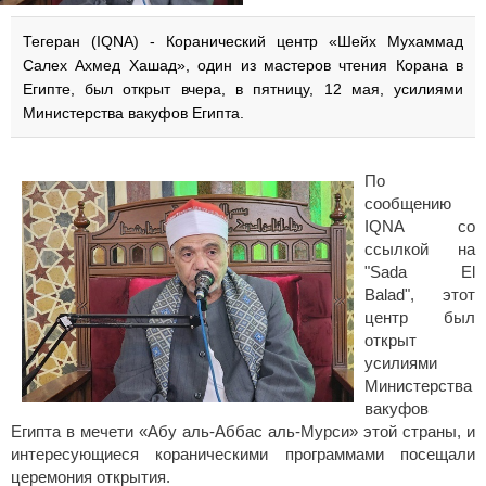
Тегеран (IQNA) - Коранический центр «Шейх Мухаммад
Салех Ахмед Хашад», один из мастеров чтения Корана в
Египте, был открыт вчера, в пятницу, 12 мая, усилиями
Министерства вакуфов Египта.
По
сообщению
IQNA со
ссылкой на
"Sada El
Balad", этот
центр был
открыт
усилиями
Министерства
вакуфов
Египта в мечети «Абу аль-Аббас аль-Мурси» этой страны, и
интересующиеся кораническими программами посещали
церемония открытия.