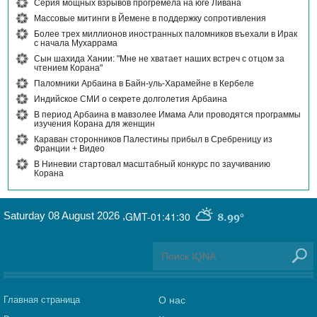
Серия мощных взрывов прогремела на юге Ливана
Массовые митинги в Йемене в поддержку сопротивления
Более трех миллионов иностранных паломников въехали в Ирак
с начала Мухаррама
Сын шахида Хании: "Мне не хватает наших встреч с отцом за
чтением Корана"
Паломники Арбаина в Байн-уль-Харамейне в Кербеле
Индийское СМИ о секрете долголетия Арбаина
В период Арбаина в мавзолее Имама Али проводятся программы
изучения Корана для женщин
Караван сторонников Палестины прибыл в Сребреницу из
Франции + Видео
В Ниневии стартовал масштабный конкурс по заучиванию
Корана
Saturday 08 August 2026
,
GMT-01:41:30
8.99°
Главная страница
О нас