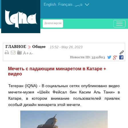
English
.
Français
.
فارسی
باز
Десктоп-версия
و
بسته
کردن
ГЛАВНОЕ
Общее
منو
15:52 - May 26, 2023
Новости ID:
3512803
Мечеть с падающим минаретом в Катаре +
видео
Тегеран (IQNA) - В социальных сетях опубликовано видео
мечети-музея «Шейх Фейсал бин Касим Аль Тани» в
Катаре, в котором внимание пользователей привлек
особый дизайн минарета этой мечети.