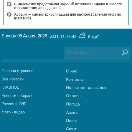
В Индонезии представили научный потенциал Ирана в области
коранических исследований
Арбаин — символ консолидации для распространения мира во
всем мире
Sunday 09 August 2026
,
GMT-11:19:43
8.99°
Главная страница
О нас
Все новости
Контакты
ГЛАВНОЕ
Новостная рассылка
Новости о Коране
Опросы
Россия и СНГ
Погода
фото - видео
Архив
Поиск
Связи