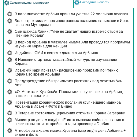
Последние новости
Самыепопулярныеновости
В паломничестве Арбаин приняли участие 22 миллиона человек
Более трех миллионов иностранных паломников въехали в Ирак
с начала Мухаррама
Сын шахида Хании: "Мне не хватает наших встреч с отцом за
чтением Корана"
В период Арбаина в мавзолее Имама Али проводятся программы
изучения Корана для женщин
Индийское СМИ о секрете долголетия Арбаина
В Ниневии стартовал масштабный конкурс по заучиванию
Корана
Иранский кари призвал к расширению программ по чтению
Корана во время Арбаина
Предупреждение об израильских раскопках под мечетью Аль-
Акса
«О, Мстители Хусейна!»: Паломники, не успевшие на Арбаин,
вышли на шествие
Презентация коранического послания крупнейшего мавкиба
Арбаина в Ираке + Фото и Видео
В Тегеране состоялась церемония открытия Корана Заферани
Министр по делам вакуфов Египта выразил соболезнования в
связи со смертью старейшего кари провинции Гарбия
Атмосфера в храме имама Хусейна (мир ему) в день Арбаина +
видео и фото