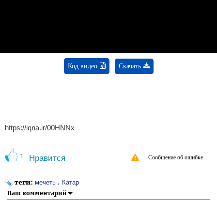
Video
Код видео
Скачать
https://iqna.ir/00HNNx
1
Нравится
Сообщение об ошибке
теги:
،
мечеть
Катар
Ваш комментарий