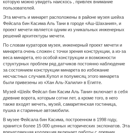
которую можно увидеть наискось , привлек внимание
пользователей.
Эта мечеть и минарет расположены в районе музея шейха
Фейсала бин Касима Аль Тани в городе «Аш-Шахания», и
проект мечети является одним из уникальных инженерных
решений архитектуры мечети.
По словам кураторов музея, инженерный проект мечети и
минарета очень сложен с точки зрения конструкции, а из-за
веса минарета, его особой конструкции и возможности
структурных проблем ряд датчиков постоянно наблюдение
за состоянием конструкции минарета во избежание
несчастных случаев.Купол и полумесяц этого минарета
были привезены из «Хан Аль-Халили» в Египте.
Музей «Шейх Фейсал бин Касим Аль Тани» включает в себя
древние ворота, которым сотни лет, а кроме того, в него
также входят мечеть, музей, самаритянская гостиница,
пушка и старинные автомобили.
В музее Фейсала бин Касима, построенном в 1998 году,
хранится более 15 000 ценных исторических экспонатов. Эта
впечатляющая коллекция включает работы с древних