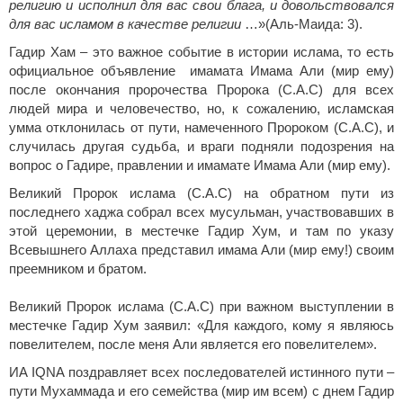
религию и исполнил для вас свои блага, и довольствовался
для вас исламом в качестве религии
…»(Аль-Маида: 3).
Гадир Хам – это важное событие в истории ислама, то есть
официальное объявление имамата Имама Али (мир ему)
после окончания пророчества Пророка (С.А.С) для всех
людей мира и человечество, но, к сожалению, исламская
умма отклонилась от пути, намеченного Пророком (С.А.С), и
случилась другая судьба, и враги подняли подозрения на
вопрос о Гадире, правлении и имамате Имама Али (мир ему).
Великий Пророк ислама (С.А.С) на обратном пути из
последнего хаджа собрал всех мусульман, участвовавших в
этой церемонии, в местечке Гадир Хум, и там по указу
Всевышнего Аллаха представил имама Али (мир ему!) своим
преемником и братом.
Великий Пророк ислама (С.А.С) при важном выступлении в
местечке Гадир Хум заявил: «Для каждого, кому я являюсь
повелителем, после меня Али является его повелителем».
ИА IQNA поздравляет всех последователей истинного пути –
пути Мухаммада и его семейства (мир им всем) с днем Гадир