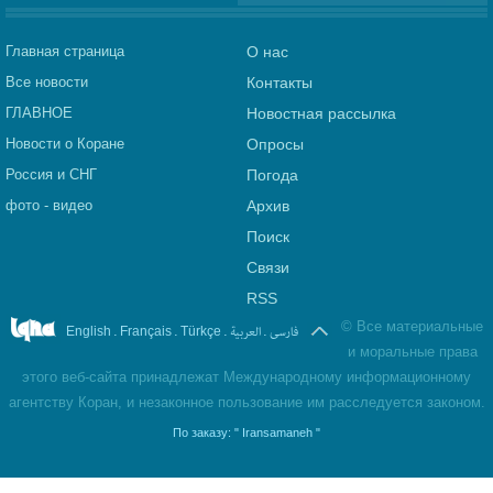
Главная страница
О нас
Все новости
Контакты
ГЛАВНОЕ
Новостная рассылка
Новости о Коране
Опросы
Россия и СНГ
Погода
фото - видео
Архив
Поиск
Связи
RSS
©
Все материальные
.
.
.
العربیة
.
فارسی
English
Français
Türkçe
и моральные права
этого веб-сайта принадлежат Международному информационному
агентству Коран, и незаконное пользование им расследуется законом.
По заказу:
" Iransamaneh "