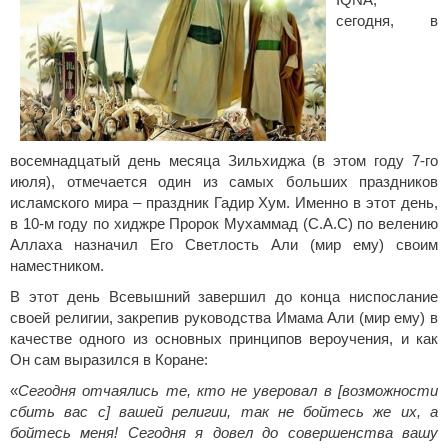
IQNA,
сегодня, в
восемнадцатый день месяца Зильхиджа (в этом году 7-го
июля), отмечается один из самых больших праздников
исламского мира – праздник Гадир Хум. Именно в этот день,
в 10-м году по хиджре Пророк Мухаммад (С.А.С) по велению
Аллаха назначил Его Светлость Али (мир ему) своим
наместником.
В этот день Всевышний завершил до конца ниспослание
своей религии, закрепив руководства Имама Али (мир ему) в
качестве одного из основных принципов вероучения, и как
Он сам выразился в Коране:
«
Сегодня отчаялись те, кто не уверовал в [возможности
сбить вас с] вашей религии, так не бойтесь же их, а
бойтесь меня! Сегодня я довел до совершенства вашу