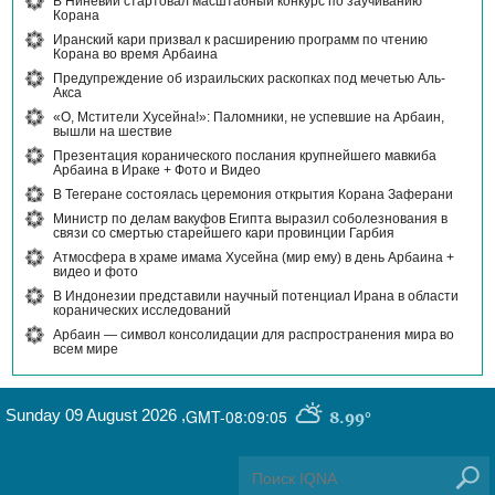
В Ниневии стартовал масштабный конкурс по заучиванию
Корана
Иранский кари призвал к расширению программ по чтению
Корана во время Арбаина
Предупреждение об израильских раскопках под мечетью Аль-
Акса
«О, Мстители Хусейна!»: Паломники, не успевшие на Арбаин,
вышли на шествие
Презентация коранического послания крупнейшего мавкиба
Арбаина в Ираке + Фото и Видео
В Тегеране состоялась церемония открытия Корана Заферани
Министр по делам вакуфов Египта выразил соболезнования в
связи со смертью старейшего кари провинции Гарбия
Атмосфера в храме имама Хусейна (мир ему) в день Арбаина +
видео и фото
В Индонезии представили научный потенциал Ирана в области
коранических исследований
Арбаин — символ консолидации для распространения мира во
всем мире
Sunday 09 August 2026
,
GMT-08:09:05
8.99°