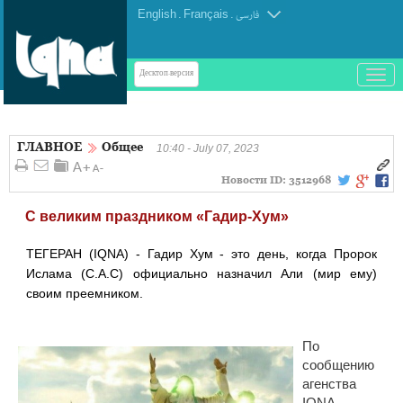
English
.
Français
.
فارسی
باز
Десктоп-версия
و
بسته
کردن
ГЛАВНОЕ
Общее
منو
10:40 - July 07, 2023
Новости ID:
3512968
С великим праздником «Гадир-Хум»
ТЕГЕРАН (IQNA) - Гадир Хум - это день, когда Пророк
Ислама (С.А.С) официально назначил Али (мир ему)
своим преемником.
По
сообщению
агенства