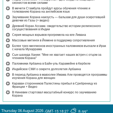
сионистов всеми силами
В мечети Стамбула пройдут курсы обучения чтению и
толкованию Корана на английском язык
Заучивание Корана наизусть — бальзам для души осиротевшей
девочки из Газы (+ видео)
Древний Коран Ассама: свидетельство истории религиозного
сосуществования в Индии
Серия мощных взрывов прогремела на юге Ливана
Массовые митинги в Йемене в поддержку сопротивления
Более трех миллионов иностранных паломников въехали в Ирак
с начала Мухаррама
Сын шахида Хании: "Мне не хватает наших встреч с отцом за
чтением Корана"
Паломники Арбаина в Байн-уль-Харамейне в Кербеле
Индийское СМИ о секрете долголетия Арбаина
В период Арбаина в мавзолее Имама Али проводятся программы
изучения Корана для женщин
Караван сторонников Палестины прибыл в Сребреницу из
Франции + Видео
В Ниневии стартовал масштабный конкурс по заучиванию
Корана
Thursday 06 August 2026
,
GMT-15:18:27
8.99°