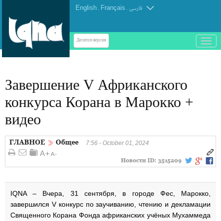
English
.
Français
.
فارسی
باز
Десктоп-версия
و
بسته
کردن
Завершение V Африканского
منو
конкурса Корана в Марокко +
видео
ГЛАВНОЕ
Общее
7:56 - October 01, 2024
Новости ID:
3515209
IQNA – Вчера, 31 сентября, в городе Фес, Марокко,
завершился V конкурс по заучиванию, чтению и декламации
Священного Корана Фонда африканских учёных Мухаммеда