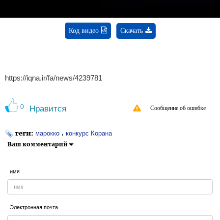
Код видео
Скачать
https://iqna.ir/fa/news/4239781
0
Нравится
Сообщение об ошибке
теги:
،
марокко
конкурс Корана
Ваш комментарий
имя
Электронная почта