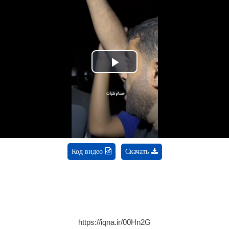
Play
Video
Код видео
Скачать
https://iqna.ir/00Hn2G