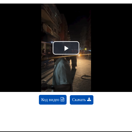
Play
Video
Код видео
Скачать