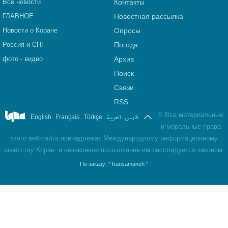
Все новости
Контакты
ГЛАВНОЕ
Новостная рассылка
Новости о Коране
Опросы
Россия и СНГ
Погода
фото - видео
Архив
Поиск
Связи
RSS
©
Все материальные
.
.
.
العربیة
.
فارسی
English
Français
Türkçe
и моральные права
этого веб-сайта принадлежат Международному информационному
агентству Коран, и незаконное пользование им расследуется законом.
По заказу:
" Iransamaneh "