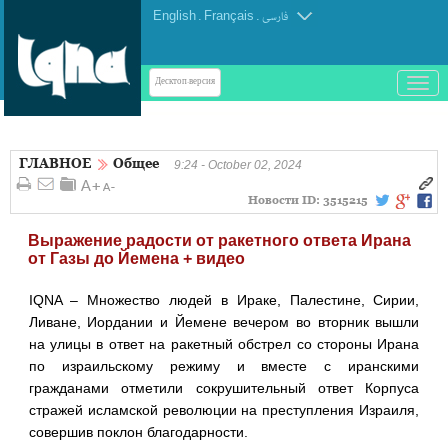
English
.
Français
.
فارسی
باز
Десктоп-версия
و
بسته
کردن
ГЛАВНОЕ
Общее
منو
9:24 - October 02, 2024
Новости ID:
3515215
Выражение радости от ракетного ответа Ирана
от Газы до Йемена + видео
IQNA – Множество людей в Ираке, Палестине, Сирии,
Ливане, Иордании и Йемене вечером во вторник вышли
на улицы в ответ на ракетный обстрел со стороны Ирана
по израильскому режиму и вместе с иранскими
гражданами отметили сокрушительный ответ Корпуса
стражей исламской революции на преступления Израиля,
совершив поклон благодарности.