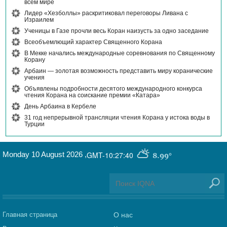
всем мире
Лидер «Хезболлы» раскритиковал переговоры Ливана с
Израилем
Ученицы в Газе прочли весь Коран наизусть за одно заседание
Всеобъемлющий характер Священного Корана
В Мекке начались международные соревнования по Священному
Корану
Арбаин — золотая возможность представить миру коранические
учения
Объявлены подробности десятого международного конкурса
чтения Корана на соискание премии «Катара»
День Арбаина в Кербеле
31 год непрерывной трансляции чтения Корана у истока воды в
Турции
Monday 10 August 2026
,
GMT-10:27:40
8.99°
Главная страница
О нас