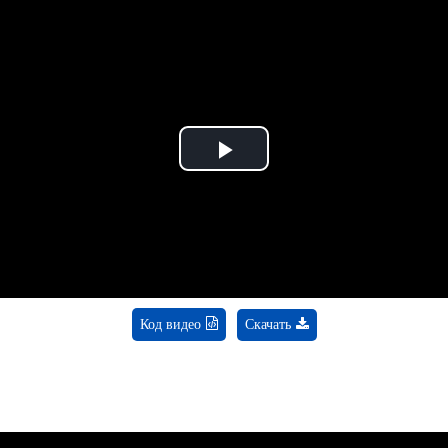
Play
Video
Код видео
Скачать