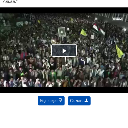
Авива
."
Play
Video
Код видео
Скачать