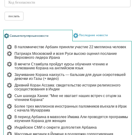
Последние новости
Самыепопулярныеновости
В паломничестве Арбаин приняли участие 22 миллиона человек
Патриарх Московский и всея Руси высоко оценил послание
Верховного лидера Ирана
В мечети Стамбула пройдут курсы обучения чтению и
толкованию Корана на английском язык
Заучивание Корана наизусть — бальзам для души осиротевшей
девочки из Газы (+ видео)
Древний Коран Ассама: свидетельство истории религиозного
сосуществования в Индии
Сын шахида Хании: "Мне не хватает наших встреч с отцом за
чтением Корана"
Более трех миллионов иностранных паломников въехали в Ирак
с начала Мухаррама
В период Арбаина в мавзолее Имама Али проводятся программы
изучения Корана для женщин
Индийское СМИ о секрете долголетия Арбаина
Массовые митинги в Йемене в поддержку сопротивления