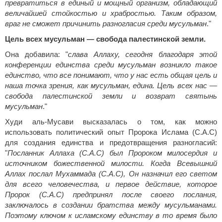
превратиться в единый и мощный организм, обладающий
величайшей стойкостью и храбростью. Таким образом,
враг не сможет причинить разногласия среди мусульман
."
Цель всех мусульман — свобода палестинской земли.
Она добавила: "
слава Аллаху, сегодня благодаря этой
конференции единства среди мусульман возникло такое
единство, что все понимают, что у нас есть общая цель и
наша точка зрения, как мусульман, едина. Цель всех нас —
свобода палестинской земли и возврат святынь
мусульман
."
Худи аль-Мусави высказалась о том, как можно
использовать политический опыт Пророка Ислама (С.А.С)
для создания единства и предотвращения разногласий:
"
Посланник Аллаха (С.А.С) был Пророком милосердия и
источником божественной милости. Когда Всевышний
Аллах послал Мухаммада (С.А.С), Он назначил его светом
для всего человечества, и первое действие, которое
Пророк (С.А.С) предпринял после своего послания,
заключалось в создании братства между мусульманами.
Поэтому ключом к исламскому единству в то время было