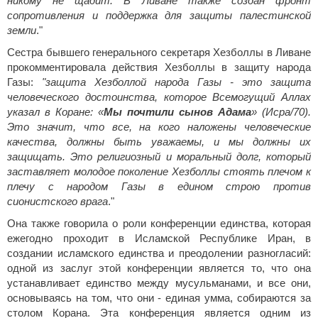
никому не щадит. В Ливане также создан фронт
сопротивления и поддержка для защиты палестинской
земли
."
Сестра бывшего генерального секретаря Хезболлы в Ливане
прокомментировала действия Хезболлы в защиту народа
Газы:
"защита Хезболлой народа Газы - это защита
человеческого достоинства, которое Всемогущий Аллах
указал в Коране: «
Мы почтили сынов Адама
» (Исра/70).
Это значит, что все, на кого наложены человеческие
качества, должны быть уважаемы, и мы должны их
защищать. Это религиозный и моральный долг, который
заставляет молодое поколение Хезболлы стоять плечом к
плечу с народом Газы в едином строю против
сионистского врага
."
Она также говорила о роли конференции единства, которая
ежегодно проходит в Исламской Республике Иран, в
создании исламского единства и преодолении разногласий:
одной из заслуг этой конференции является то, что она
устанавливает единство между мусульманами, и все они,
основываясь на том, что они - единая умма, собираются за
столом Корана. Эта конференция является одним из