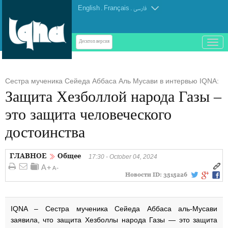
English
.
Français
.
فارسی
باز
Десктоп-версия
و
بسته
کردن
Сестра мученика Сейеда Аббаса Аль Мусави в интервью IQNA:
منو
Защита Хезболлой народа Газы –
это защита человеческого
достоинства
ГЛАВНОЕ
Общее
17:30 - October 04, 2024
Новости ID:
3515226
IQNA – Сестра мученика Сейеда Аббаса аль-Мусави
заявила, что защита Хезболлы народа Газы — это защита