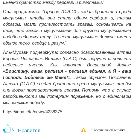
именно братство между персами и римлянами
."
Она продолжила: "
Пророк (С.А.С) создал братство среди
мусульман, чтобы они стали одним сердцем и, таким
образом, могли противостоять врагам, основываясь на
том, что каждый мусульманин для другого мусульманина
подобен единому телу. То есть мусульмане должны иметь
единое тело, сердце и разум
."
Аль-Мусави подчеркнула:
согласно благословенным аятам
Корана, Посланник Ислама (С.А.С) был поручен исполнять
небесные учения. Как говорит Всевышний Аллах:
«
Воистину, ваша религия - религия единая, а Я - ваш
Господь. Бойтесь же Меня!
». Таким образом, Посланник
Аллаха (С.А.С) создал братство среди мусульман, чтобы
они могли противостоять врагам. Потому что в случае
разобщенности мы потерпим поражение, но с единством
мы одержим победу
.
https://iqna.ir/fa/news/4238375
0
Нравится
Сообщение об ошибке