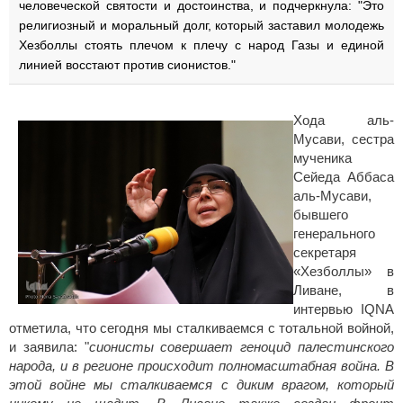
человеческой святости и достоинства, и подчеркнула: "Это
религиозный и моральный долг, который заставил молодежь
Хезболлы стоять плечом к плечу с народ Газы и единой
линией восстают против сионистов."
Хода аль-
Мусави, сестра
мученика
Сейеда Аббаса
аль-Мусави,
бывшего
генерального
секретаря
«Хезболлы» в
Ливане, в
интервью IQNA
отметила, что сегодня мы сталкиваемся с тотальной войной,
и заявила: "
cионисты совершает геноцид палестинского
народа, и в регионе происходит полномасштабная война. В
этой войне мы сталкиваемся с диким врагом, который