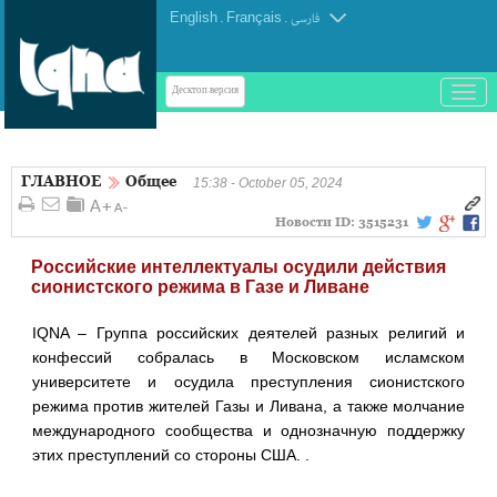
English
.
Français
.
فارسی
باز
Десктоп-версия
و
بسته
کردن
ГЛАВНОЕ
Общее
منو
15:38 - October 05, 2024
Новости ID:
3515231
Российские интеллектуалы осудили действия
сионистского режима в Газе и Ливане
IQNA – Группа российских деятелей разных религий и
конфессий собралась в Московском исламском
университете и осудила преступления сионистского
режима против жителей Газы и Ливана, а также молчание
международного сообщества и однозначную поддержку
этих преступлений со стороны США. .