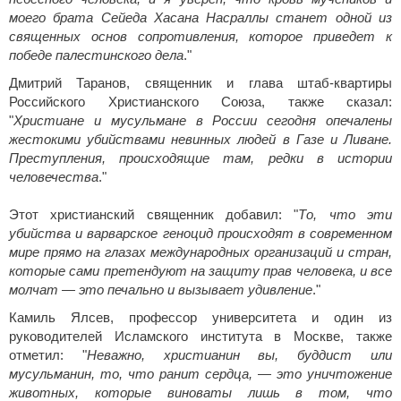
моего брата Сейеда Хасана Насраллы станет одной из
священных основ сопротивления, которое приведет к
победе палестинского дела
."
Дмитрий Таранов, священник и глава штаб-квартиры
Российского Христианского Союза, также сказал:
"
Христиане и мусульмане в России сегодня опечалены
жестокими убийствами невинных людей в Газе и Ливане.
Преступления, происходящие там, редки в истории
человечества
."
Этот христианский священник добавил: "
То, что эти
убийства и варварское геноцид происходят в современном
мире прямо на глазах международных организаций и стран,
которые сами претендуют на защиту прав человека, и все
молчат — это печально и вызывает удивление
."
Камиль Ялсев, профессор университета и один из
руководителей Исламского института в Москве, также
отметил: "
Неважно, христианин вы, буддист или
мусульманин, то, что ранит сердца, — это уничтожение
животных, которые виноваты лишь в том, что