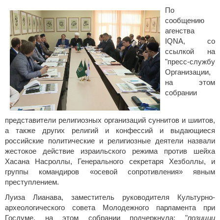
По
сообщению
агенства
IQNA, со
ссылкой на
"пресс-службу
Организации,
на этом
собрании
представители религиозных организаций суннитов и шиитов,
а также других религий и конфессий и выдающиеся
российские политические и религиозные деятели назвали
жестокое действие израильского режима против шейха
Хасана Насроллы, Генерального секретаря Хезболлы, и
группы командиров «осевой сопротивления» явным
преступлением.
Луиза Лианава, заместитель руководителя Культурно-
археологического совета Молодежного парламента при
Госдуме, на этом собрании подчеркнула: "
позиции