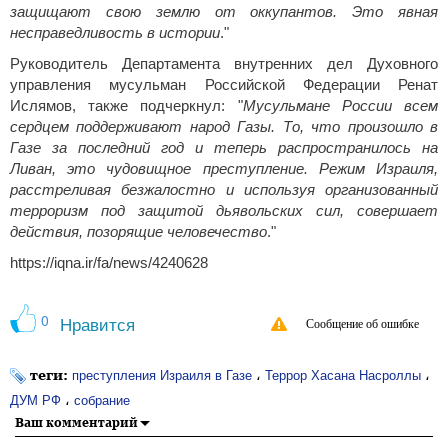
защищают свою землю от оккупантов. Это явная
несправедливость в истории
."
Руководитель Департамента внутренних дел Духовного
управления мусульман Российской Федерации Ренат
Ислямов, также подчеркнул: "
Мусульмане России всем
сердцем поддерживают народ Газы. То, что произошло в
Газе за последний год и теперь распространилось на
Ливан, это чудовищное преступление. Режим Израиля,
расстреливая безжалостно и используя организованный
терроризм под защитой дьявольских сил, совершает
действия, позорящие человечество
."
https://iqna.ir/fa/news/4240628
0
Нравится
Сообщение об ошибке
теги:
،
،
преступления Израиля в Газе
Террор Хасана Насроллы
،
ДУМ РФ
собрание
Ваш комментарий