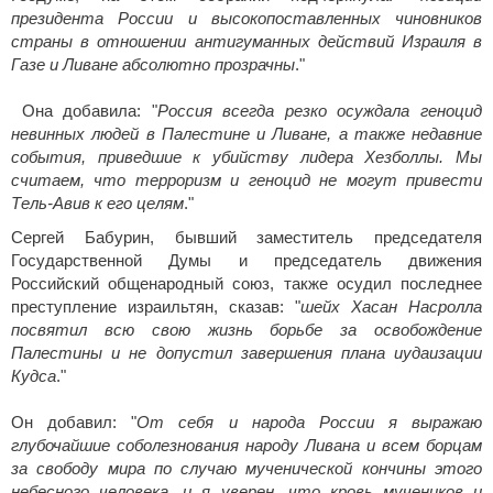
президента России и высокопоставленных чиновников
страны в отношении антигуманных действий Израиля в
Газе и Ливане абсолютно прозрачны
."
Она добавила: "
Россия всегда резко осуждала геноцид
невинных людей в Палестине и Ливане, а также недавние
события, приведшие к убийству лидера Хезболлы. Мы
считаем, что терроризм и геноцид не могут привести
Тель-Авив к его целям
."
Сергей Бабурин, бывший заместитель председателя
Государственной Думы и председатель движения
Российский общенародный союз, также осудил последнее
преступление израильтян, сказав: "
шейх Хасан Насролла
посвятил всю свою жизнь борьбе за освобождение
Палестины и не допустил завершения плана иудаизации
Кудса
."
Он добавил: "
От себя и народа России я выражаю
глубочайшие соболезнования народу Ливана и всем борцам
за свободу мира по случаю мученической кончины этого
небесного человека, и я уверен, что кровь мучеников и