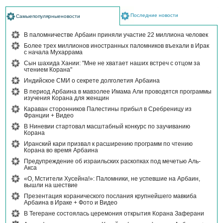
Последние новости
Самыепопулярныеновости
В паломничестве Арбаин приняли участие 22 миллиона человек
Более трех миллионов иностранных паломников въехали в Ирак
с начала Мухаррама
Сын шахида Хании: "Мне не хватает наших встреч с отцом за
чтением Корана"
Индийское СМИ о секрете долголетия Арбаина
В период Арбаина в мавзолее Имама Али проводятся программы
изучения Корана для женщин
Караван сторонников Палестины прибыл в Сребреницу из
Франции + Видео
В Ниневии стартовал масштабный конкурс по заучиванию
Корана
Иранский кари призвал к расширению программ по чтению
Корана во время Арбаина
Предупреждение об израильских раскопках под мечетью Аль-
Акса
«О, Мстители Хусейна!»: Паломники, не успевшие на Арбаин,
вышли на шествие
Презентация коранического послания крупнейшего мавкиба
Арбаина в Ираке + Фото и Видео
В Тегеране состоялась церемония открытия Корана Заферани