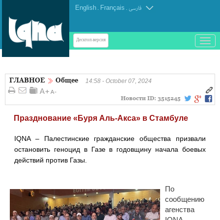
English
.
Français
.
فارسی
باز
Десктоп-версия
و
بسته
کردن
ГЛАВНОЕ
Общее
منو
14:58 - October 07, 2024
Новости ID:
3515245
Празднование «Буря Аль-Акса» в Стамбуле
IQNA – Палестинские гражданские общества призвали
остановить геноцид в Газе в годовщину начала боевых
действий против Газы.
По
сообщению
агенства