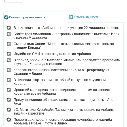
Последние новости
Самыепопулярныеновости
В паломничестве Арбаин приняли участие 22 миллиона человек
Более трех миллионов иностранных паломников въехали в Ирак
с начала Мухаррама
Сын шахида Хании: "Мне не хватает наших встреч с отцом за
чтением Корана"
Индийское СМИ о секрете долголетия Арбаина
В период Арбаина в мавзолее Имама Али проводятся программы
изучения Корана для женщин
Караван сторонников Палестины прибыл в Сребреницу из
Франции + Видео
В Ниневии стартовал масштабный конкурс по заучиванию
Корана
Иранский кари призвал к расширению программ по чтению
Корана во время Арбаина
Предупреждение об израильских раскопках под мечетью Аль-
Акса
«О, Мстители Хусейна!»: Паломники, не успевшие на Арбаин,
вышли на шествие
Презентация коранического послания крупнейшего мавкиба
Арбаина в Ираке + Фото и Видео