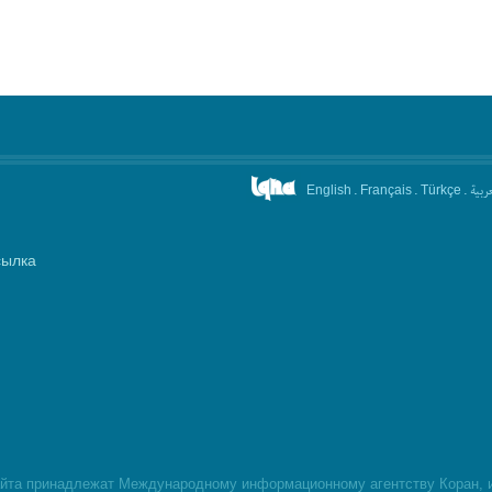
.
.
.
عربیة
English
Français
Türkçe
сылка
айта принадлежат Международному информационному агентству Коран, и