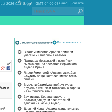
|
8.99°
, Friday 07 August 2026
GMT-04:00:07
О нас
Контакты
Последние новости
Самыепопулярныеновости
В паломничестве Арбаин приняли
участие 22 миллиона человек
Патриарх Московский и всея Руси
высоко оценил послание Верховного
лидера Ирана
Лидер йеменской «Ансаруллы»: Дом
Саудиты защищают сионистов всеми
силами
В мечети Стамбула пройдут курсы
был в
обучения чтению и толкованию Корана
на английском язык
Заучивание Корана наизусть —
бальзам для души осиротевшей
девочки из Газы (+ видео)
щий
Древний Коран Ассама: свидетельство