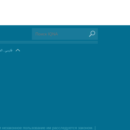
ال
.
فارسی
|
 незаконное пользование им расследуется законом.