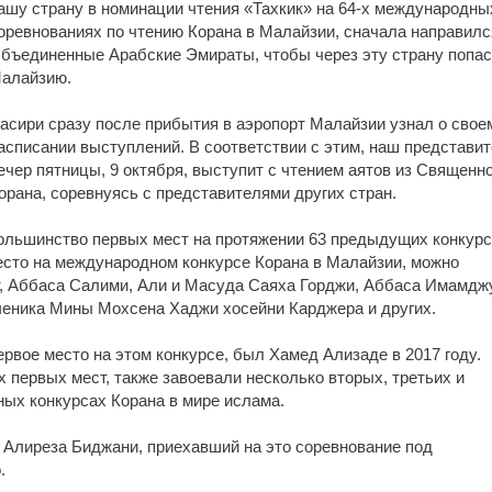
ашу страну в номинации чтения «Тахкик» на 64-х международны
оревнованиях по чтению Корана в Малайзии, сначала направилс
бъединенные Арабские Эмираты, чтобы через эту страну попас
алайзию.
асири сразу после прибытия в аэропорт Малайзии узнал о свое
асписании выступлений. В соответствии с этим, наш представит
ечер пятницы, 9 октября, выступит с чтением аятов из Священн
орана, соревнуясь с представителями других стран.
ольшинство первых мест на протяжении 63 предыдущих конкурс
есто на международном конкурсе Корана в Малайзии, можно
, Аббаса Салими, Али и Масуда Саяха Горджи, Аббаса Имамдж
еника Мины Мохсена Хаджи хосейни Карджера и других.
рвое место на этом конкурсе, был Хамед Ализаде в 2017 году.
 первых мест, также завоевали несколько вторых, третьих и
ых конкурсах Корана в мире ислама.
а Алиреза Биджани, приехавший на это соревнование под
.