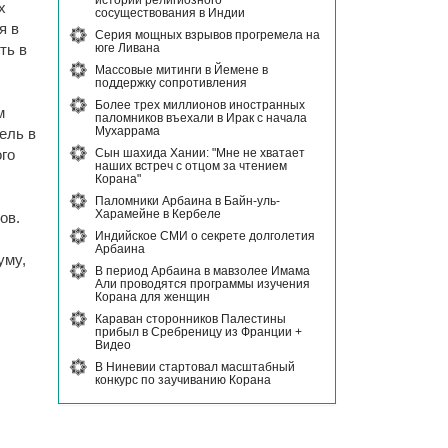
истории религиозного
х
сосуществования в Индии
я в
Серия мощных взрывов прогремела на
юге Ливана
ть в
Массовые митинги в Йемене в
поддержку сопротивления
Более трех миллионов иностранных
м
паломников въехали в Ирак с начала
Мухаррама
ель в
Сын шахида Хании: "Мне не хватает
ого
наших встреч с отцом за чтением
Корана"
Паломники Арбаина в Байн-уль-
Харамейне в Кербеле
ов.
Индийское СМИ о секрете долголетия
Арбаина
уму,
В период Арбаина в мавзолее Имама
Али проводятся программы изучения
Корана для женщин
Караван сторонников Палестины
прибыл в Сребреницу из Франции +
Видео
В Ниневии стартовал масштабный
конкурс по заучиванию Корана