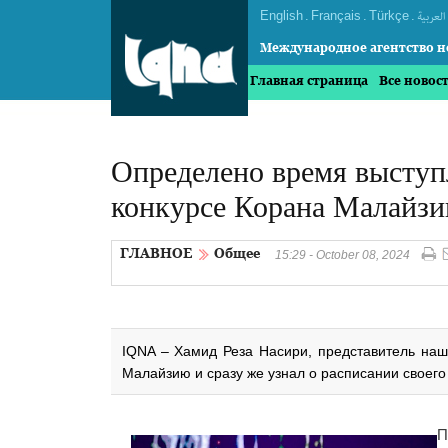
English
.
Français
.
Türkçe
.
العربیة
Международное агентство н
Главная страница
Все новос
Определено время выступ
конкурсе Корана Малайзи
ГЛАВНОЕ
Общее
15:29 - October 08, 2024
IQNA – Хамид Реза Насири, представитель наш
Малайзию и сразу же узнал о расписании своего
П