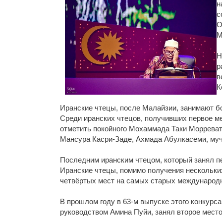
н
с
О
М
Н
р
в
К
Иранские чтецы, после Малайзии, занимают б
Среди иранских чтецов, получивших первое м
отметить покойного Мохаммада Таки Морреват
Мансура Касри-Заде, Ахмада Абулкасеми, муч
Последним иранским чтецом, который занял пе
Иранские чтецы, помимо получения нескольких
четвёртых мест на самых старых международн
В прошлом году в 63-м выпуске этого конкурс
руководством Амина Пуйи, занял второе место