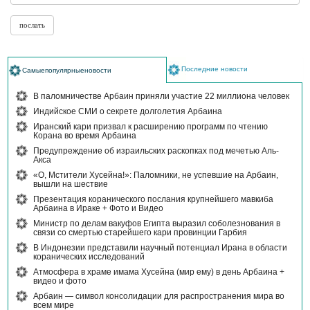
Последние новости
Самыепопулярныеновости
В паломничестве Арбаин приняли участие 22 миллиона человек
Индийское СМИ о секрете долголетия Арбаина
Иранский кари призвал к расширению программ по чтению
Корана во время Арбаина
Предупреждение об израильских раскопках под мечетью Аль-
Акса
«О, Мстители Хусейна!»: Паломники, не успевшие на Арбаин,
вышли на шествие
Презентация коранического послания крупнейшего мавкиба
Арбаина в Ираке + Фото и Видео
Министр по делам вакуфов Египта выразил соболезнования в
связи со смертью старейшего кари провинции Гарбия
В Индонезии представили научный потенциал Ирана в области
коранических исследований
Атмосфера в храме имама Хусейна (мир ему) в день Арбаина +
видео и фото
Арбаин — символ консолидации для распространения мира во
всем мире