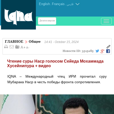
English
.
Français
.
فارسی
باز
Десктоп-версия
و
بسته
کردن
ГЛАВНОЕ
Общее
منو
14:41 - October 15, 2024
Новости ID:
3515285
Чтение суры Наср голосом Сейеда Мохаммада
Хусейнипура + видео
IQNA – Международный чтец ИРИ прочитал суру
Мубарака Наср в честь победы фронта сопротивления.