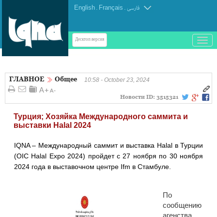
English
.
Français
.
فارسی
باز
Десктоп-версия
و
بسته
کردن
ГЛАВНОЕ
Общее
منو
10:58 - October 23, 2024
Новости ID:
3515321
Турция; Хозяйка Международного саммита и
выставки Halal 2024
IQNA – Международный саммит и выставка Halal в Турции
(OIC Halal Expo 2024) пройдет с 27 ноября по 30 ноября
2024 года в выставочном центре Ifm в Стамбуле.
По
сообщению
агенства