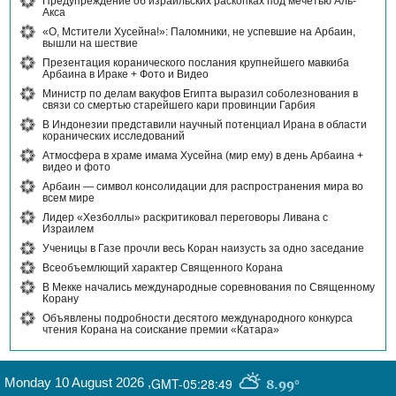
Предупреждение об израильских раскопках под мечетью Аль-
Акса
«О, Мстители Хусейна!»: Паломники, не успевшие на Арбаин,
вышли на шествие
Презентация коранического послания крупнейшего мавкиба
Арбаина в Ираке + Фото и Видео
Министр по делам вакуфов Египта выразил соболезнования в
связи со смертью старейшего кари провинции Гарбия
В Индонезии представили научный потенциал Ирана в области
коранических исследований
Атмосфера в храме имама Хусейна (мир ему) в день Арбаина +
видео и фото
Арбаин — символ консолидации для распространения мира во
всем мире
Лидер «Хезболлы» раскритиковал переговоры Ливана с
Израилем
Ученицы в Газе прочли весь Коран наизусть за одно заседание
Всеобъемлющий характер Священного Корана
В Мекке начались международные соревнования по Священному
Корану
Объявлены подробности десятого международного конкурса
чтения Корана на соискание премии «Катара»
Monday 10 August 2026
,
GMT-05:28:49
8.99°