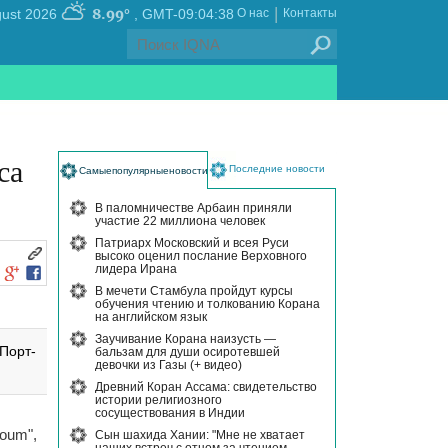
|
8.99°
, Saturday 08 August 2026
GMT-09:04:38
О нас
Контакты
са
Последние новости
Самыепопулярныеновости
В паломничестве Арбаин приняли
участие 22 миллиона человек
Патриарх Московский и всея Руси
высоко оценил послание Верховного
лидера Ирана
В мечети Стамбула пройдут курсы
обучения чтению и толкованию Корана
на английском язык
Заучивание Корана наизусть —
Порт-
бальзам для души осиротевшей
девочки из Газы (+ видео)
Древний Коран Ассама: свидетельство
истории религиозного
сосуществования в Индии
oum",
Сын шахида Хании: "Мне не хватает