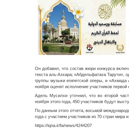
Он добавил, что состав жюри конкурса вклю
текста аль-Азхара; «Абдельфатаха Тарути», о
группы музыки египетской оперы, и «Ахмада А
ноября оценят исполнение участников первой 
Адель Мусилхи уточнил, что во второй част
ноября этого года, 450 участников будут выст
По данным этого отчета, восьмой международн
года с участием участников из 70 стран мир
https://iqna.ir/fa/news/4244207