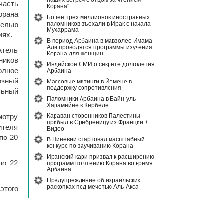
наших встреч с отцом за чтением
часть
Корана"
орана
Более трех миллионов иностранных
паломников въехали в Ирак с начала
целью
Мухаррама
иях.
В период Арбаина в мавзолее Имама
Али проводятся программы изучения
атель
Корана для женщин
ников
Индийское СМИ о секрете долголетия
олное
Арбаина
озный
Массовые митинги в Йемене в
поддержку сопротивления
льный
Паломники Арбаина в Байн-уль-
Харамейне в Кербеле
Караван сторонников Палестины
мотру
прибыл в Сребреницу из Франции +
ителя
Видео
по 20
В Ниневии стартовал масштабный
конкурс по заучиванию Корана
Иранский кари призвал к расширению
по 22
программ по чтению Корана во время
Арбаина
Предупреждение об израильских
раскопках под мечетью Аль-Акса
этого