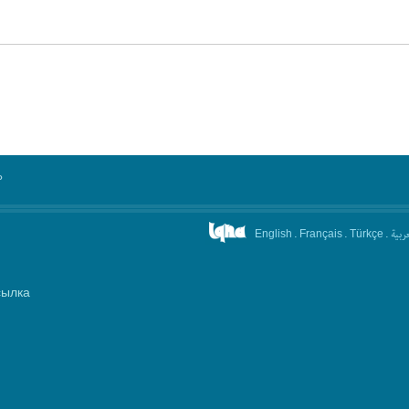
°
.
.
.
عربیة
English
Français
Türkçe
сылка