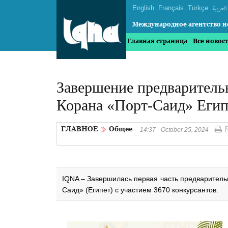
English
.
Français
.
Türkçe
.
العربیة
Международное агентство н
Главная страница
Все новос
Завершение предваритель
Корана «Порт-Саид» Егип
ГЛАВНОЕ
Общее
14:37 - October 25, 2024
IQNA – Завершилась первая часть предварительн
Саид» (Египет) с участием 3670 конкурсантов.