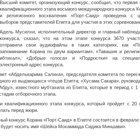
Высший комитет, организующий конкурс, сообщил, что первая 
квалификационного этапа восьмого международного конкурса К
и религиозного восхваления «Порт-Саид» проведена с 
выборов представителей Египта для участия в этих соревнован
Адель Мусилхи, исполнительный директор и главный наблюд
конкурса, сказал, что на этом этапе конкурса 3670 участ
отправили свои аудиофайлы в таких категориях, как «П
запоминание Корана по двум вариантам», «Тавашия и религи
ибтихал», «Добрые голоса» и «Подростки» на специа
электронный адрес конкурса.
чает «Абделькарима Салиха», председателя комитета по перес
дного из выдающихся чтецов Египта; «Хусама Сакара», руковод
бду», известного мубтахила из Египта, которые в период с 1 
стадии отборочного этапа.
и квалификационного этапа конкурса, который пройдет с 20 
упать перед жюри.
ый конкурс Корана «Порт-Саид» в Египте состоится в феврале 
а и будет носить имя «Шейха Мохаммада Сидика Миншави».