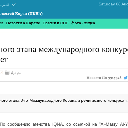
.
فارسی
овостей Коран (ИКНА)
ти
Новости о Коране
Россия и СНГ
фото - видео
ного этапа международного конкур
ет
Новости ID:
3515328
ого этапа 8-го Международного Корана и религиозного конкурса «
По сообщению агенства IQNA, со ссылкой на "Al-Masry Al-Y