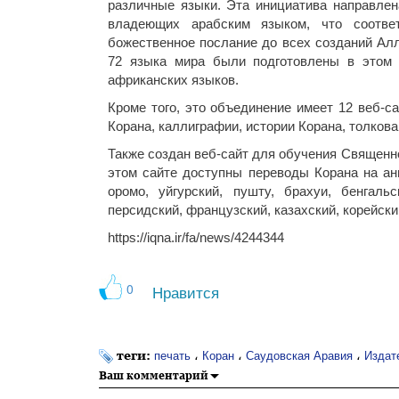
различные языки. Эта инициатива направлен
владеющих арабским языком, что соответ
божественное послание до всех созданий Ал
72 языка мира были подготовлены в этом 
африканских языков.
Кроме того, это объединение имеет 12 веб-с
Корана, каллиграфии, истории Корана, толкова
Также создан веб-сайт для обучения Священно
этом сайте доступны переводы Корана на анг
оромо, уйгурский, пушту, брахуи, бенгальс
персидский, французский, казахский, корейск
https://iqna.ir/fa/news/4244344
0
Нравится
теги:
،
،
،
печать
Коран
Саудовская Аравия
Издат
Ваш комментарий