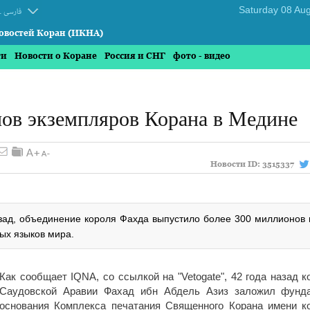
.
فارسی
овостей Коран (ИКНА)
ти
Новости о Коране
Россия и СНГ
фото - видео
нов экземпляров Корана в Медине
Новости ID:
3515337
азад, объединение короля Фахда выпустило более 300 миллионов 
ых языков мира.
Как сообщает IQNA, со ссылкой на "Vetogate", 42 года назад к
Саудовской Аравии Фахад ибн Абдель Азиз заложил фунд
основания Комплекса печатания Священного Корана имени к