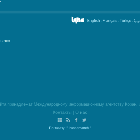
°
.
.
.
عربیة
English
Français
Türkçe
сылка
айта принадлежат Международному информационному агентству Коран, и
Контакты
|
О нас
По заказу:
" Iransamaneh "