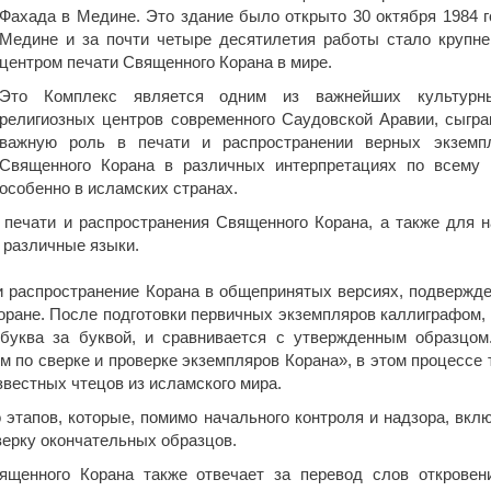
Фахада в Медине. Это здание было открыто 30 октября 1984 г
Медине и за почти четыре десятилетия работы стало крупн
центром печати Священного Корана в мире.
Это Комплекс является одним из важнейших культурн
религиозных центров современного Саудовской Аравии, сыгр
важную роль в печати и распространении верных экземп
Священного Корана в различных интерпретациях по всему 
особенно в исламских странах.
 печати и распространения Священного Корана, а также для н
 различные языки.
и распространение Корана в общепринятых версиях, подвержд
ране. После подготовки первичных экземпляров каллиграфом, 
буква за буквой, и сравнивается с утвержденным образцом
 по сверке и проверке экземпляров Корана», в этом процессе 
вестных чтецов из исламского мира.
 этапов, которые, помимо начального контроля и надзора, вкл
верку окончательных образцов.
ященного Корана также отвечает за перевод слов откровен