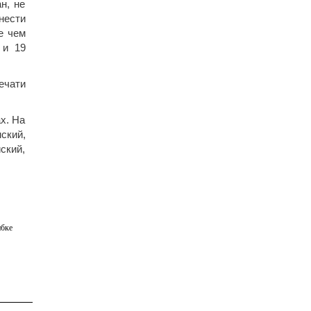
н, не
нести
е чем
 и 19
ечати
х. На
ский,
ский,
бке