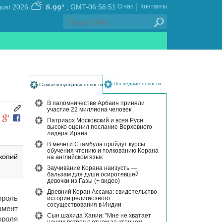
|
8.99°
, Saturday 08 August 2026
GMT-06:56:51
О нас
Контакты
Последние новости
Самыепопулярныеновости
В паломничестве Арбаин приняли
участие 22 миллиона человек
Патриарх Московский и всея Руси
высоко оценил послание Верховного
лидера Ирана
В мечети Стамбула пройдут курсы
обучения чтению и толкованию Корана
копий
на английском язык
Заучивание Корана наизусть —
бальзам для души осиротевшей
девочки из Газы (+ видео)
Древний Коран Ассама: свидетельство
ороль
истории религиозного
сосуществования в Индии
амент
Сын шахида Хании: "Мне не хватает
ороля