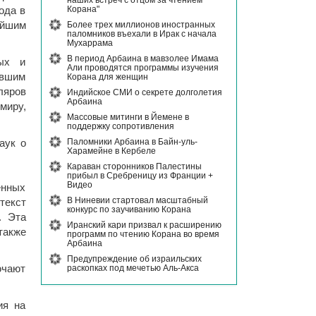
наших встреч с отцом за чтением
Корана"
ода в
Более трех миллионов иностранных
ейшим
паломников въехали в Ирак с начала
Мухаррама
В период Арбаина в мавзолее Имама
ых и
Али проводятся программы изучения
авшим
Корана для женщин
ляров
Индийское СМИ о секрете долголетия
Арбаина
миру,
Массовые митинги в Йемене в
поддержку сопротивления
Паломники Арбаина в Байн-уль-
аук о
Харамейне в Кербеле
Караван сторонников Палестины
прибыл в Сребреницу из Франции +
Видео
енных
В Ниневии стартовал масштабный
текст
конкурс по заучиванию Корана
. Эта
Иранский кари призвал к расширению
также
программ по чтению Корана во время
Арбаина
Предупреждение об израильских
раскопках под мечетью Аль-Акса
ючают
ия на