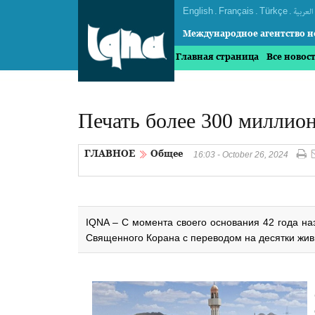
English
.
Français
.
Türkçe
.
العربیة
Международное агентство н
Главная страница
Все новос
Печать более 300 миллио
ГЛАВНОЕ
Общее
16:03 - October 26, 2024
IQNA – С момента своего основания 42 года н
Священного Корана с переводом на десятки жив