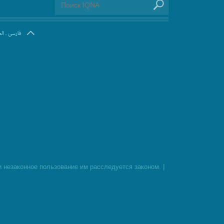
ال
.
فارسی
|
 незаконное пользование им расследуется законом.