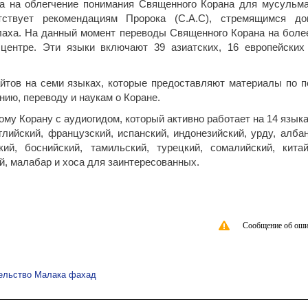
а на облегчение понимания Священного Корана для мусульма
ствует рекомендациям Пророка (С.А.С), стремящимся до
лаха. На данный момент переводы Священного Корана на боле
центре. Эти языки включают 39 азиатских, 16 европейских
айтов на семи языках, которые предоставляют материалы по п
нию, переводу и наукам о Коране.
му Корану с аудиогидом, который активно работает на 14 языка
лийский, французский, испанский, индонезийский, урду, албан
кий, боснийский, тамильский, турецкий, сомалийский, китай
ий, малабар и хоса для заинтересованных.
Сообщение об оши
ельство Малака фахад