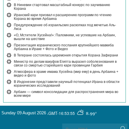
В Ниневии стартовал масштабный конкурс по заучиванию
Корана
Иранский кари призвал к расширению программ по чтению
Корана во время Арбаина
Предупреждение об израильских раскопках под мечетью Аль-
Акса
«О, Мстители Хусейна!»: Паломники, не успевшие на Арбаин,
вышли на шествие
Презентация коранического послания крупнейшего мавкиба
Арбаина в Ираке + Фото и Видео
В Тегеране состоялась церемония открытия Корана Заферани
Министр по делам вакуфов Египта выразил соболезнования в
связи со смертью старейшего кари провинции Гарбия
Атмосфера в храме имама Хусейна (мир ему) в день Арбаина +
видео и фото
В Индонезии представили научный потенциал Ирана в области
коранических исследований
Арбаин — символ консолидации для распространения мира во
всем мире
Sunday 09 August 2026
,
GMT-16:53:55
8.99°