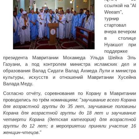
ссылкой на "Аl
Weeam",
турнир
стартовал
вчера вечером
в столице
Нуакшот при
поддержке
президента Мавритании Мохамеда Ульда Шейха Эль
Газуани, а под контролем министра исламских дел и
образования Валад Сидати Валад Ахмеда Лули и министра
культуры, искусств и отношений Мавритании Хусейна
Валада Меду.
Согласно отчёту, соревнования по Корану в Мавритании
проводились по трём номинациям: "
заучивание всего Корана
для возрастной группы до 35 лет, заучивание половины
Корана для возрастной группы до 18 лет и заучивание
четверти Корана (детская категория) для возрастной
группы до 12 лет; в мероприятии приняли участие 16
женщин-чтецов
."