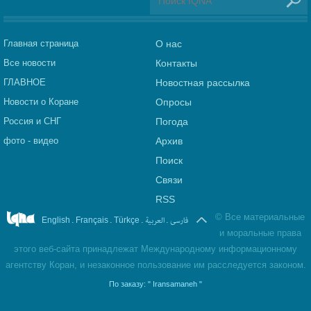
Главная страница
О нас
Все новости
Контакты
ГЛАВНОЕ
Новостная рассылка
Новости о Коране
Опросы
Россия и СНГ
Погода
фото - видео
Архив
Поиск
Связи
RSS
©
Все материальные
.
.
.
العربیة
.
فارسی
English
Français
Türkçe
и моральные права
этого веб-сайта принадлежат Международному информационному
агентству Коран, и незаконное пользование им расследуется законом.
По заказу:
" Iransamaneh "