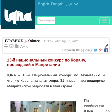
English
.
Français
.
فارسی
باز
Десктоп-версия
و
بسته
کردن
ГЛАВНОЕ
Общее
منو
11:12 - February 01, 2026
Новости ID:
3517513
13-й национальный конкурс по Корану,
прошедший в Мавритании
IQNA – 13-й Национальный конкурс по заучиванию и
чтению Корана начался вчера, 31 января, при поддержке
Мавританской радиосети в этой стране.
По
сообщению
IQNA, со