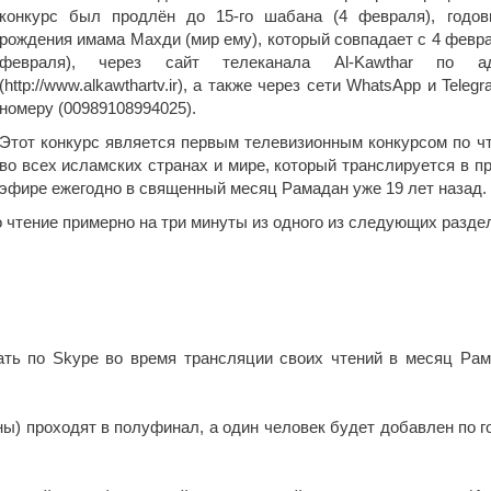
конкурс был продлён до 15-го шабана (4 февраля), годо
рождения имама Махди (мир ему), который совпадает с 4 февра
февраля), через сайт телеканала Al-Kawthar по ад
(http://www.alkawthartv.ir), а также через сети WhatsApp и Teleg
номеру (00989108994025).
Этот конкурс является первым телевизионным конкурсом по ч
во всех исламских странах и мире, который транслируется в п
эфире ежегодно в священный месяц Рамадан уже 19 лет назад.
 чтение примерно на три минуты из одного из следующих разде
ть по Skype во время трансляции своих чтений в месяц Рам
ны) проходят в полуфинал, а один человек будет добавлен по г