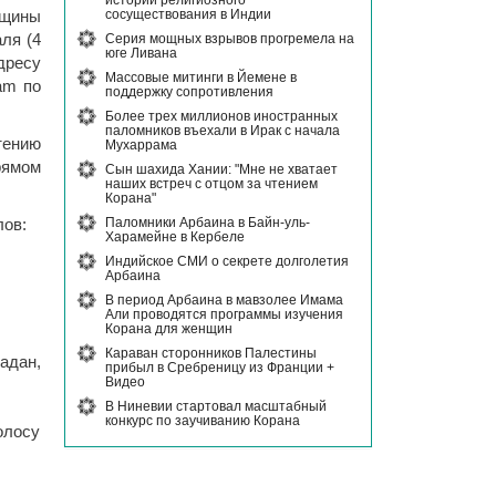
истории религиозного
сосуществования в Индии
вщины
Серия мощных взрывов прогремела на
ля (4
юге Ливана
ресу
Массовые митинги в Йемене в
ram по
поддержку сопротивления
Более трех миллионов иностранных
паломников въехали в Ирак с начала
тению
Мухаррама
рямом
Сын шахида Хании: "Мне не хватает
наших встреч с отцом за чтением
Корана"
Паломники Арбаина в Байн-уль-
лов:
Харамейне в Кербеле
Индийское СМИ о секрете долголетия
Арбаина
В период Арбаина в мавзолее Имама
Али проводятся программы изучения
Корана для женщин
Караван сторонников Палестины
адан,
прибыл в Сребреницу из Франции +
Видео
В Ниневии стартовал масштабный
конкурс по заучиванию Корана
олосу