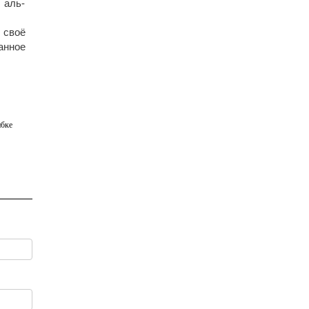
 аль-
 своё
анное
бке