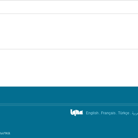
.
.
.
عربیة
English
Français
Türkçe
сылка