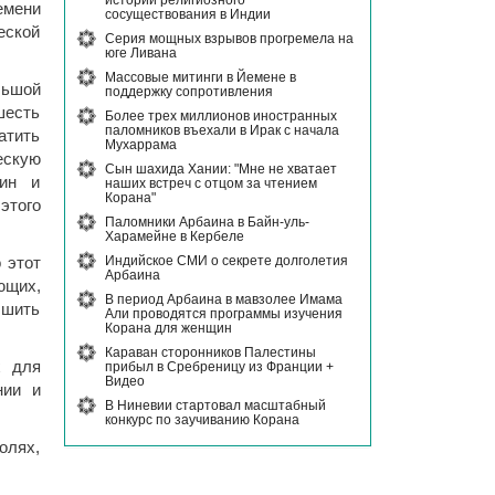
истории религиозного
емени
сосуществования в Индии
еской
Серия мощных взрывов прогремела на
юге Ливана
Массовые митинги в Йемене в
льшой
поддержку сопротивления
шесть
Более трех миллионов иностранных
паломников въехали в Ирак с начала
атить
Мухаррама
скую
Сын шахида Хании: "Мне не хватает
щин и
наших встреч с отцом за чтением
Корана"
этого
Паломники Арбаина в Байн-уль-
Харамейне в Кербеле
Индийское СМИ о секрете долголетия
 этот
Арбаина
ющих,
В период Арбаина в мавзолее Имама
чшить
Али проводятся программы изучения
Корана для женщин
Караван сторонников Палестины
х для
прибыл в Сребреницу из Франции +
Видео
нии и
В Ниневии стартовал масштабный
конкурс по заучиванию Корана
олях,