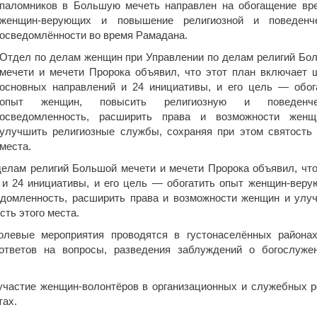
паломников в Большую мечеть направлен на обогащение вр
женщин-верующих и повышение религиозной и поведенч
осведомлённости во время Рамадана.
Отдел по делам женщин при Управлении по делам религий Бо
мечети и мечети Пророка объявил, что этот план включает 
основных направлений и 24 инициативы, и его цель — обог
опыт женщин, повысить религиозную и поведенче
осведомленность, расширить права и возможности жен
улучшить религиозные службы, сохраняя при этом святость 
места.
елам религий Большой мечети и мечети Пророка объявил, что
и 24 инициативы, и его цель — обогатить опыт женщин-веру
едомленность, расширить права и возможности женщин и улу
сть этого места.
олевые мероприятия проводятся в густонаселённых района
 ответов на вопросы, разведения заблуждений о богослуже
участие женщин-волонтёров в организационных и служебных р
тах.