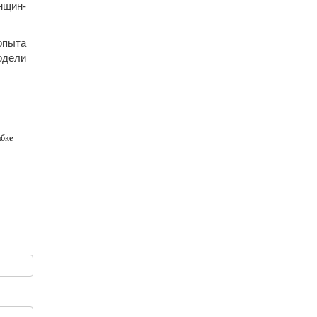
нщин-
опыта
одели
бке