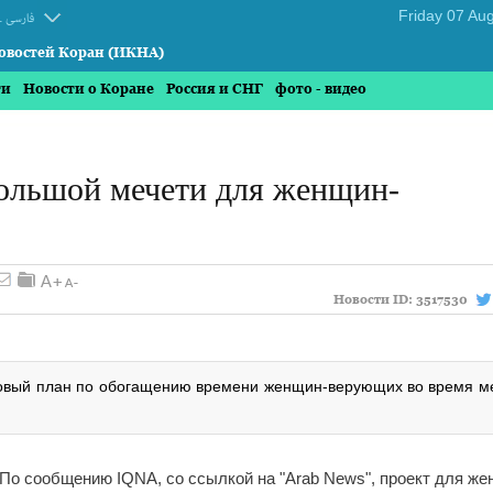
.
فارسی
овостей Коран (ИКНА)
ти
Новости о Коране
Россия и СНГ
фото - видео
ольшой мечети для женщин-
Новости ID:
3517530
новый план по обогащению времени женщин-верующих во время м
По сообщению IQNA, со ссылкой на "Arab News", проект для же