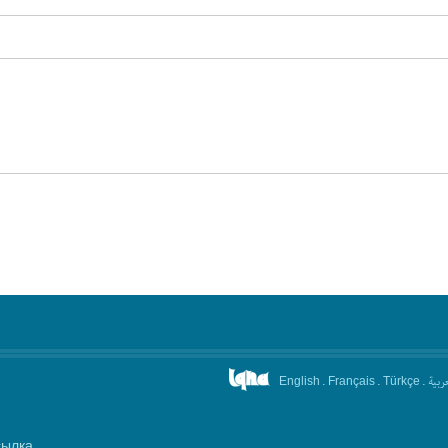
.
.
.
عربیة
English
Français
Türkçe
сылка