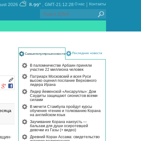
|
8.99°
, Friday 07 August 2026
GMT-21:12:28
О нас
Контакты
Последние новости
Самыепопулярныеновости
В паломничестве Арбаин приняли
участие 22 миллиона человек
Патриарх Московский и всея Руси
высоко оценил послание Верховного
лидера Ирана
Лидер йеменской «Ансаруллы»: Дом
Саудиты защищают сионистов всеми
силами
В мечети Стамбула пройдут курсы
есяца
обучения чтению и толкованию Корана
на английском язык
Заучивание Корана наизусть —
бальзам для души осиротевшей
девочки из Газы (+ видео)
нщин-
Древний Коран Ассама: свидетельство