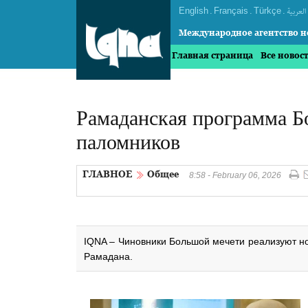
English
.
Français
.
Türkçe
.
العربیة
Международное агентство н
Главная страница
Все новос
Рамаданская программа Б
паломников
ГЛАВНОЕ
Общее
8:58 - February 06, 2026
IQNA – Чиновники Большой мечети реализуют 
Рамадана.