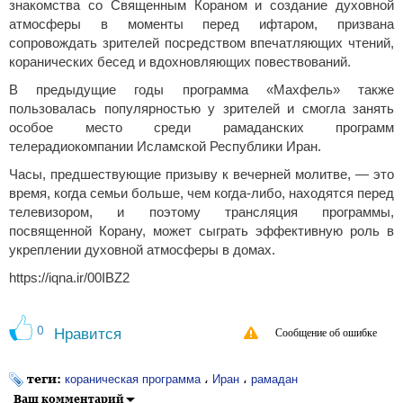
знакомства со Священным Кораном и создание духовной
атмосферы в моменты перед ифтаром, призвана
сопровождать зрителей посредством впечатляющих чтений,
коранических бесед и вдохновляющих повествований.
В предыдущие годы программа «Махфель» также
пользовалась популярностью у зрителей и смогла занять
особое место среди рамаданских программ
телерадиокомпании Исламской Республики Иран.
Часы, предшествующие призыву к вечерней молитве, — это
время, когда семьи больше, чем когда-либо, находятся перед
телевизором, и поэтому трансляция программы,
посвященной Корану, может сыграть эффективную роль в
укреплении духовной атмосферы в домах.
https://iqna.ir/00IBZ2
0
Нравится
Сообщение об ошибке
теги:
،
،
кораническая программа
Иран
рамадан
Ваш комментарий