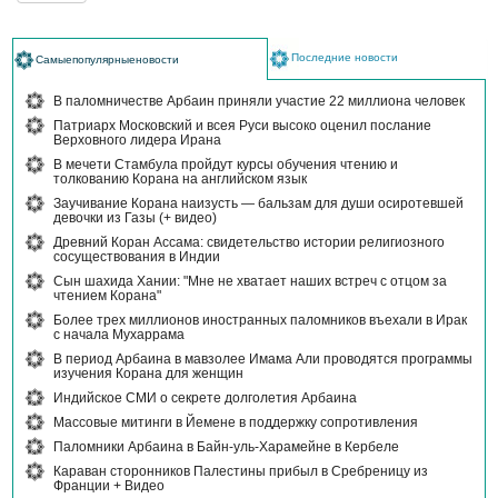
Последние новости
Самыепопулярныеновости
В паломничестве Арбаин приняли участие 22 миллиона человек
Патриарх Московский и всея Руси высоко оценил послание
Верховного лидера Ирана
В мечети Стамбула пройдут курсы обучения чтению и
толкованию Корана на английском язык
Заучивание Корана наизусть — бальзам для души осиротевшей
девочки из Газы (+ видео)
Древний Коран Ассама: свидетельство истории религиозного
сосуществования в Индии
Сын шахида Хании: "Мне не хватает наших встреч с отцом за
чтением Корана"
Более трех миллионов иностранных паломников въехали в Ирак
с начала Мухаррама
В период Арбаина в мавзолее Имама Али проводятся программы
изучения Корана для женщин
Индийское СМИ о секрете долголетия Арбаина
Массовые митинги в Йемене в поддержку сопротивления
Паломники Арбаина в Байн-уль-Харамейне в Кербеле
Караван сторонников Палестины прибыл в Сребреницу из
Франции + Видео