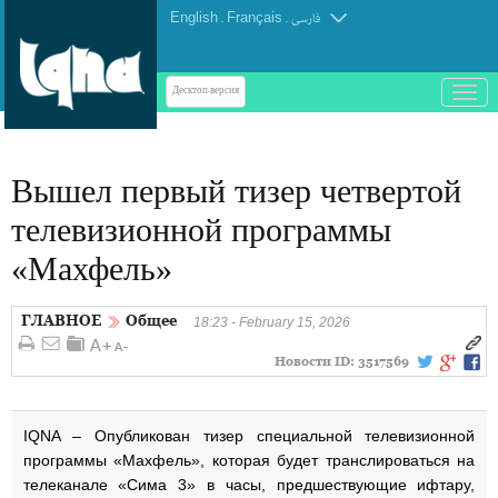
English
.
Français
.
فارسی
باز
Десктоп-версия
و
بسته
کردن
Вышел первый тизер четвертой
منو
телевизионной программы
«Махфель»
ГЛАВНОЕ
Общее
18:23 - February 15, 2026
Новости ID:
3517569
IQNA – Опубликован тизер специальной телевизионной
программы «Махфель», которая будет транслироваться на
телеканале «Сима 3» в часы, предшествующие ифтару,