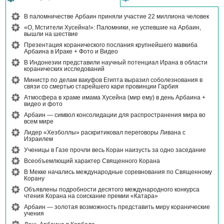
В паломничестве Арбаин приняли участие 22 миллиона человек
«О, Мстители Хусейна!»: Паломники, не успевшие на Арбаин,
вышли на шествие
Презентация коранического послания крупнейшего мавкиба
Арбаина в Ираке + Фото и Видео
В Индонезии представили научный потенциал Ирана в области
коранических исследований
Министр по делам вакуфов Египта выразил соболезнования в
связи со смертью старейшего кари провинции Гарбия
Атмосфера в храме имама Хусейна (мир ему) в день Арбаина +
видео и фото
Арбаин — символ консолидации для распространения мира во
всем мире
Лидер «Хезболлы» раскритиковал переговоры Ливана с
Израилем
Ученицы в Газе прочли весь Коран наизусть за одно заседание
Всеобъемлющий характер Священного Корана
В Мекке начались международные соревнования по Священному
Корану
Объявлены подробности десятого международного конкурса
чтения Корана на соискание премии «Катара»
Арбаин — золотая возможность представить миру коранические
учения