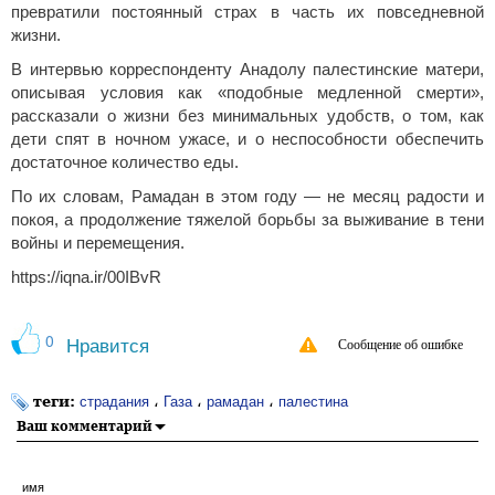
превратили постоянный страх в часть их повседневной
жизни.
В интервью корреспонденту Анадолу палестинские матери,
описывая условия как «подобные медленной смерти»,
рассказали о жизни без минимальных удобств, о том, как
дети спят в ночном ужасе, и о неспособности обеспечить
достаточное количество еды.
По их словам, Рамадан в этом году — не месяц радости и
покоя, а продолжение тяжелой борьбы за выживание в тени
войны и перемещения.
https://iqna.ir/00IBvR
0
Нравится
Сообщение об ошибке
теги:
،
،
،
страдания
Газа
рамадан
палестина
Ваш комментарий
имя