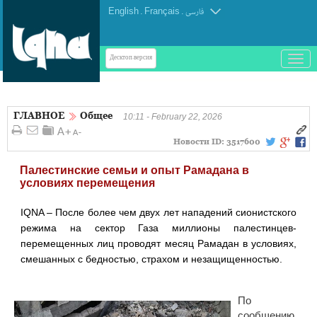
English
.
Français
.
فارسی
باز
Десктоп-версия
و
بسته
کردن
ГЛАВНОЕ
Общее
منو
10:11 - February 22, 2026
Новости ID:
3517600
Палестинские семьи и опыт Рамадана в
условиях перемещения
IQNA – После более чем двух лет нападений сионистского
режима на сектор Газа миллионы палестинцев-
перемещенных лиц проводят месяц Рамадан в условиях,
смешанных с бедностью, страхом и незащищенностью.
По
сообщению