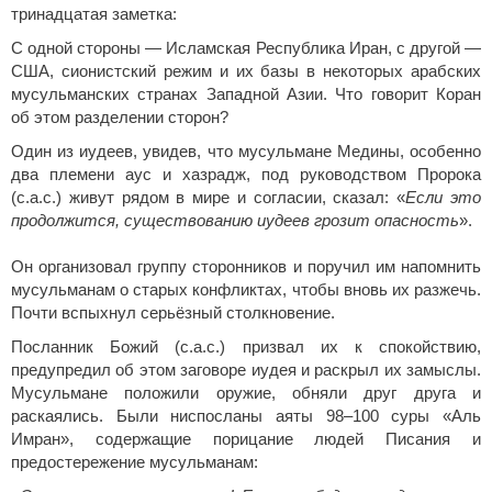
тринадцатая заметка:
С одной стороны — Исламская Республика Иран, с другой —
США, сионистский режим и их базы в некоторых арабских
мусульманских странах Западной Азии. Что говорит Коран
об этом разделении сторон?
Один из иудеев, увидев, что мусульмане Медины, особенно
два племени аус и хазрадж, под руководством Пророка
(с.а.с.) живут рядом в мире и согласии, сказал: «
Если это
продолжится, существованию иудеев грозит опасность
».
Он организовал группу сторонников и поручил им напомнить
мусульманам о старых конфликтах, чтобы вновь их разжечь.
Почти вспыхнул серьёзный столкновение.
Посланник Божий (с.а.с.) призвал их к спокойствию,
предупредил об этом заговоре иудея и раскрыл их замыслы.
Мусульмане положили оружие, обняли друг друга и
раскаялись. Были ниспосланы аяты 98–100 суры «Аль
Имран», содержащие порицание людей Писания и
предостережение мусульманам: