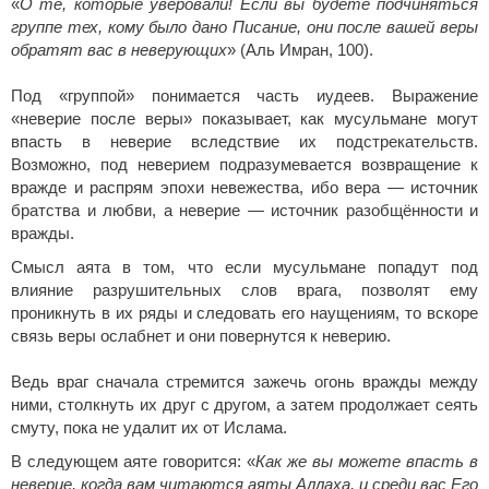
«
О те, которые уверовали! Если вы будете подчиняться
группе тех, кому было дано Писание, они после вашей веры
обратят вас в неверующих
» (Аль Имран, 100).
Под «группой» понимается часть иудеев. Выражение
«неверие после веры» показывает, как мусульмане могут
впасть в неверие вследствие их подстрекательств.
Возможно, под неверием подразумевается возвращение к
вражде и распрям эпохи невежества, ибо вера — источник
братства и любви, а неверие — источник разобщённости и
вражды.
Смысл аята в том, что если мусульмане попадут под
влияние разрушительных слов врага, позволят ему
проникнуть в их ряды и следовать его наущениям, то вскоре
связь веры ослабнет и они повернутся к неверию.
Ведь враг сначала стремится зажечь огонь вражды между
ними, столкнуть их друг с другом, а затем продолжает сеять
смуту, пока не удалит их от Ислама.
В следующем аяте говорится: «
Как же вы можете впасть в
неверие, когда вам читаются аяты Аллаха, и среди вас Его