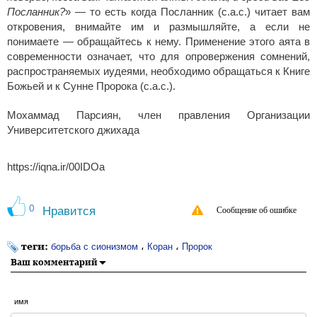
Посланник?
» — то есть когда Посланник (с.а.с.) читает вам
откровения, внимайте им и размышляйте, а если не
понимаете — обращайтесь к нему. Применение этого аята в
современности означает, что для опровержения сомнений,
распространяемых иудеями, необходимо обращаться к Книге
Божьей и к Сунне Пророка (с.а.с.).
Мохаммад Парсиян, член правления Организации
Университетского джихада
https://iqna.ir/00IDOa
0
Нравится
Сообщение об ошибке
теги:
،
،
борьба с сионизмом
Коран
Пророк
Ваш комментарий
имя