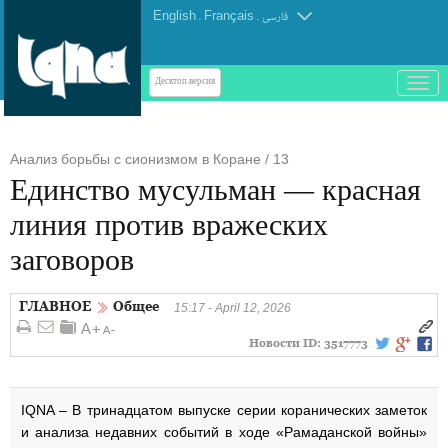
English
.
Français
.
فارسی
باز
Десктоп-версия
و
بسته
کردن
Анализ борьбы с сионизмом в Коране / 13
منو
Единство мусульман — красная
линия против вражеских
заговоров
ГЛАВНОЕ
Общее
15:17 - April 12, 2026
Новости ID:
3517773
IQNA – В тринадцатом выпуске серии коранических заметок
и анализа недавних событий в ходе «Рамаданской войны»