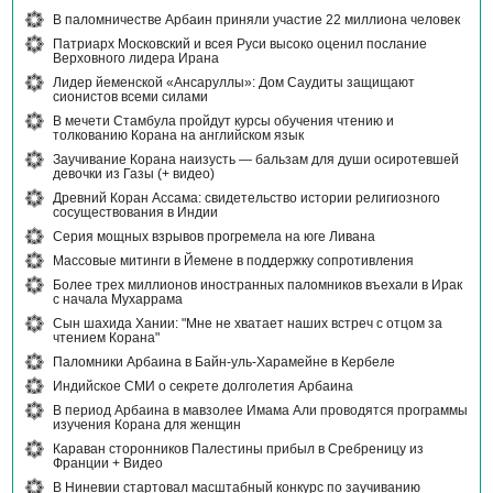
В паломничестве Арбаин приняли участие 22 миллиона человек
Патриарх Московский и всея Руси высоко оценил послание
Верховного лидера Ирана
Лидер йеменской «Ансаруллы»: Дом Саудиты защищают
сионистов всеми силами
В мечети Стамбула пройдут курсы обучения чтению и
толкованию Корана на английском язык
Заучивание Корана наизусть — бальзам для души осиротевшей
девочки из Газы (+ видео)
Древний Коран Ассама: свидетельство истории религиозного
сосуществования в Индии
Серия мощных взрывов прогремела на юге Ливана
Массовые митинги в Йемене в поддержку сопротивления
Более трех миллионов иностранных паломников въехали в Ирак
с начала Мухаррама
Сын шахида Хании: "Мне не хватает наших встреч с отцом за
чтением Корана"
Паломники Арбаина в Байн-уль-Харамейне в Кербеле
Индийское СМИ о секрете долголетия Арбаина
В период Арбаина в мавзолее Имама Али проводятся программы
изучения Корана для женщин
Караван сторонников Палестины прибыл в Сребреницу из
Франции + Видео
В Ниневии стартовал масштабный конкурс по заучиванию