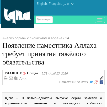
English
.
Français
.
فارسی
باز
Десктоп-версия
و
بسته
کردن
Анализ борьбы с сионизмом в Коране / 14
منو
Появление наместника Аллаха
требует принятия тяжёлого
обязательства
ГЛАВНОЕ
Общее
9:51 - April 15, 2026
Новости ID:
3517783
IQNA – В четырнадцатом выпуске серии заметок о
кораническом анализе и последних событиях