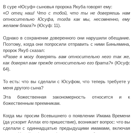
В суре «Юсуф» сыновья пророка Якуба говорят ему:
«
О отец наш! Что с тобой, что ты не доверяешь нам
относительно Юсуфа, тогда как мы, несомненно, ему
желаем блага?
» (Юсуф: 11).
Однако в сохранении доверенного они нарушили обещание.
Поэтому, когда они попросили отправить с ними Биньямина,
пророк Якуб сказал:
«
Разве я могу доверять вам относительно него так же,
как доверял вам прежде относительно его брата?
» (Юсуф:
64).
То есть: что вы сделали с Юсуфом, что теперь требуете у
меня другого сына?
Эта божественная закономерность относится и к
божественным преемникам.
Когда мы просим Всевышнего о появлении Имама Времени
(да ускорит Аллах его пришествие), возникает вопрос: что вы
сделали с одиннадцатью предыдущими имамами, включая