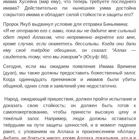
имама Хусейна (мир ему), что теперь требуете последнего
имама? Действительно ли нынешняя умма достойна
сокрытого имама и обладает силой стойкости и защиты его?
Пророк Якуб выдвинул условие для отправки Биньямина:
«
Я не отправлю его с вами, пока вы не дадите мне сильный
обет перед Аллахом, что непременно вернёте его мне,
кроме случая, если окажетесь бессильны. Когда они дали
ему своё твёрдое обещание, он сказал: “Аллах —
свидетель тому, что мы говорим”
» (Юсуф: 66).
Сегодня, если мы ожидаем появления Имама Времени
(дуап), мы также должны предоставить божественный залог.
Когда одиннадцать преемников и имамов были убиты
общиной, одних слов и заявлений уже недостаточно.
Народ, ожидающий пришествия, должен пройти испытание и
доказать свою стойкость; он должен быть готов к
самопожертвованию, чтобы принести высокую цену и
тяжёлый залог. Например, люди должны оставаться
твёрдыми на пути защиты ценностей, и в момент падения
ракет, с упованием на Аллаха и произнесением «Аллаху
Акбар», не бояться никого, кроме Аллаха, показывая, что и в