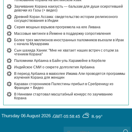
толкованию Корана на английском язык
Заучивание Корана наизусть — бальзам для души осиротевшей
девочки из Газы (+ видео)
Древний Коран Ассама: свидетельство истории религиозного
сосуществования в Индии
Серия мощных взрывов прогремела на юге Ливана
Массовые митинги в Йемене в поддержку сопротивления
Более трех миллионов иностранных паломников въехали в Ирак
с начала Мухаррама
Сын шахида Хании: "Мне не хватает наших встреч с отцом за
чтением Корана"
Паломники Арбаина в Байн-уль-Харамейне в Кербеле
Индийское СМИ о секрете долголетия Арбаина
В период Арбаина в мавзолее Имама Али проводятся программы
изучения Корана для женщин
Караван сторонников Палестины прибыл в Сребреницу из
Франции + Видео
В Ниневии стартовал масштабный конкурс по заучиванию
Корана
Thursday 06 August 2026
,
GMT-05:58:45
8.99°