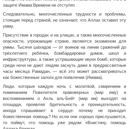
защите Имама Времени не отступят.
Следовательно, многочисленные трудности и проблемы,
стоящие перед страной, не означают, что Аллах оставил эту
умму.
Присутствие в городах и на улицах, а также многочисленные
опасности, угрожающие стране, являются экзаменом для
уммы. Тысячи шахидов — от воинов на линии сражений до
трёхлетнего ребёнка, бомбардировки домов, школ и
инфраструктуры, а также устрашающие звуки бомб, которые
среди ночи не дают людям заснуть даже в предрассветные
часы месяца Рамадан, — всё это может рассматриваться
как божественные залоги для появления (Имама).
Люди, которые каждую ночь с молитвой, смирением и
поминанием Повелителя правоверных (мир ему) и
воспоминанием о Ахль аль-Бейт (мир им) выходят на
площади, проявляя бдительность и проницательность,
иногда спрашивают в сердце: почему не приходит
божественная помощь? Но если они хорошо прислушаются,
то поймут, что помощь уже рядом: «Воистину, помощь
Аллаха близка».