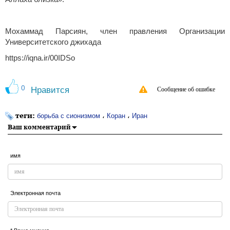
Мохаммад Парсиян, член правления Организации
Университетского джихада
https://iqna.ir/00IDSo
0
Нравится
Сообщение об ошибке
теги:
،
،
борьба с сионизмом
Коран
Иран
Ваш комментарий
имя
Электронная почта